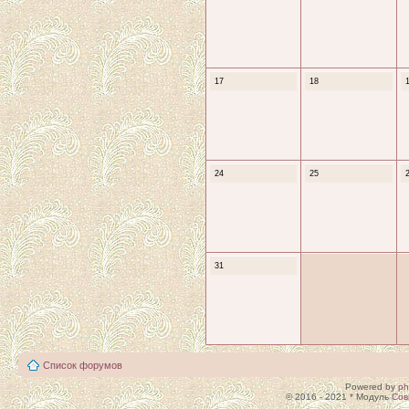
17
18
24
25
31
Список форумов
Powered by
p
© 2016 - 2021 * Модуль
Сов