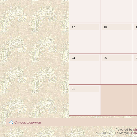
17
18
24
25
31
Список форумов
Powered by
p
© 2016 - 2021 * Модуль
Сов