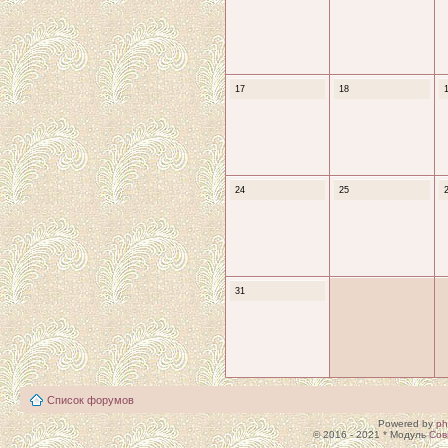
17
18
24
25
31
Список форумов
Powered by
p
© 2016 - 2021 * Модуль
Сов