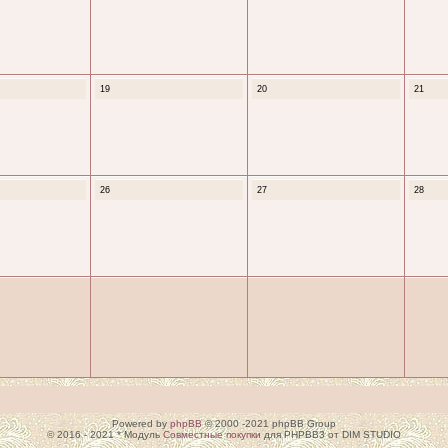
19
20
21
26
27
28
Powered by
phpBB
© 2000 -2021 phpBB Group
© 2016 - 2021 * Модуль
Совместные покупки
для PHPBB3 от DIM STUDIO