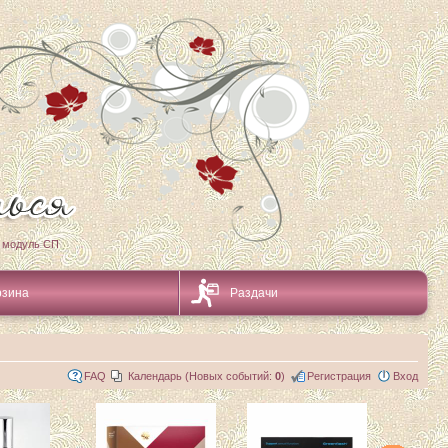
 модуль СП
рзина
Раздачи
FAQ
Календарь (Новых событий:
0
)
Регистрация
Вход