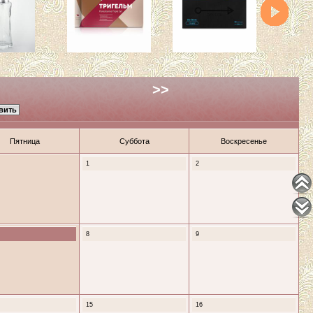
>>
Пятница
Суббота
Воскресенье
1
2
8
9
15
16