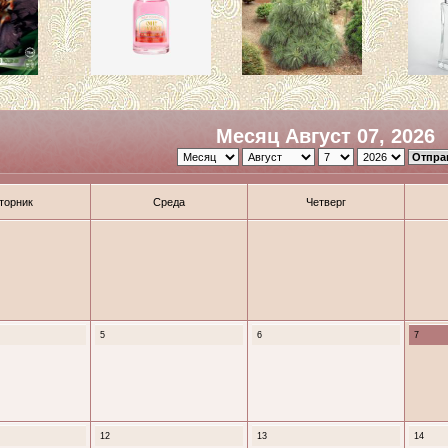
Месяц Август 07, 2026
торник
Среда
Четверг
5
6
7
12
13
14