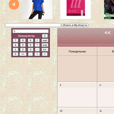
<<
Калькулятор
Понедельник
В
3
4
10
11