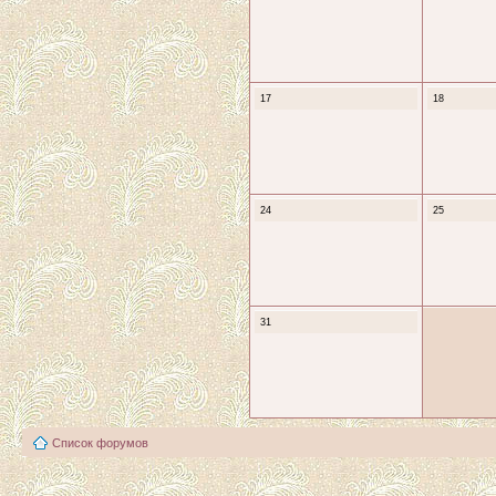
17
18
24
25
31
Список форумов