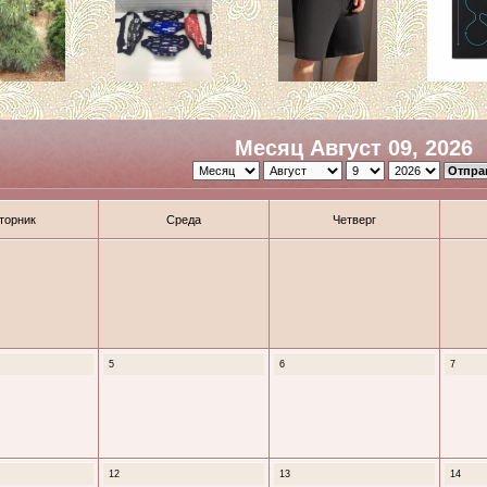
Месяц Август 09, 2026
торник
Среда
Четверг
5
6
7
12
13
14