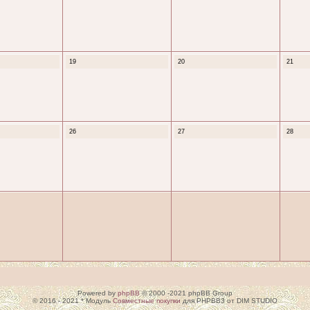
19
20
21
26
27
28
Powered by
phpBB
© 2000 -2021 phpBB Group
© 2016 - 2021 * Модуль
Совместные покупки
для PHPBB3 от DIM STUDIO