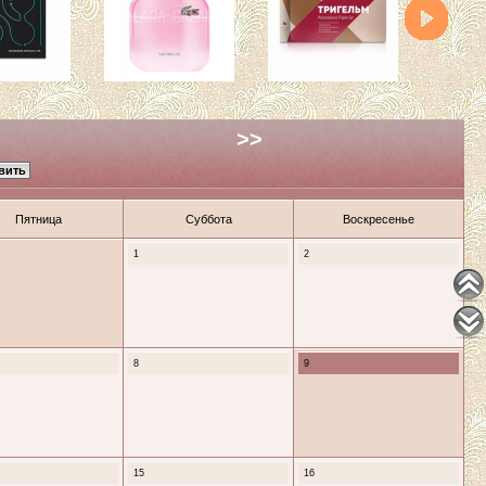
>>
Пятница
Суббота
Воскресенье
1
2
8
9
15
16