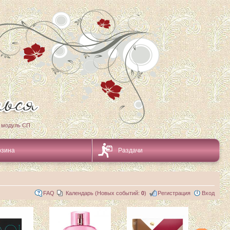
 модуль СП
рзина
Раздачи
FAQ
Календарь (Новых событий:
0
)
Регистрация
Вход