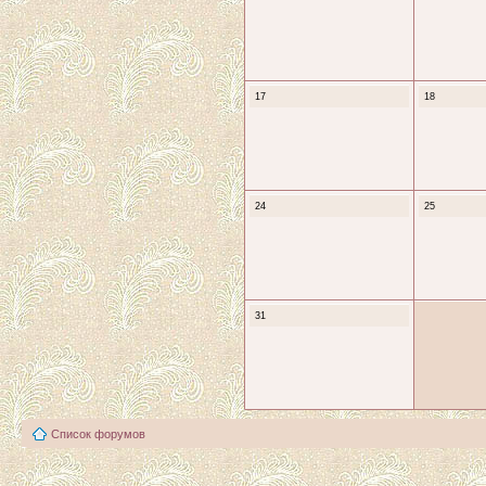
17
18
24
25
31
Список форумов