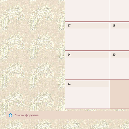
17
18
24
25
31
Список форумов