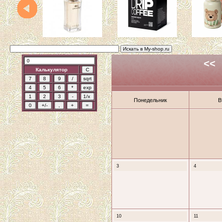
<<
Калькулятор
Понедельник
В
3
4
10
11