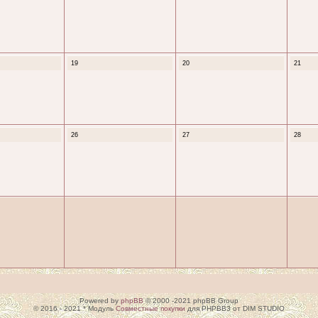
19
20
21
26
27
28
Powered by
phpBB
© 2000 -2021 phpBB Group
© 2016 - 2021 * Модуль
Совместные покупки
для PHPBB3 от DIM STUDIO