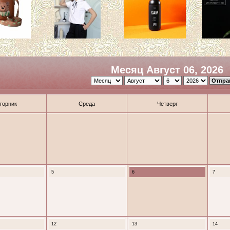
Месяц Август 06, 2026
торник
Среда
Четверг
5
6
7
12
13
14