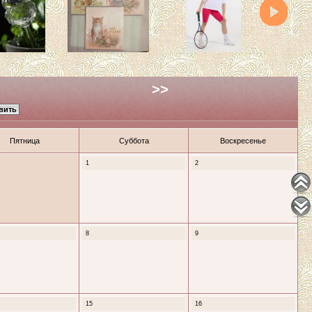
>>
Пятница
Суббота
Воскресенье
1
2
8
9
15
16