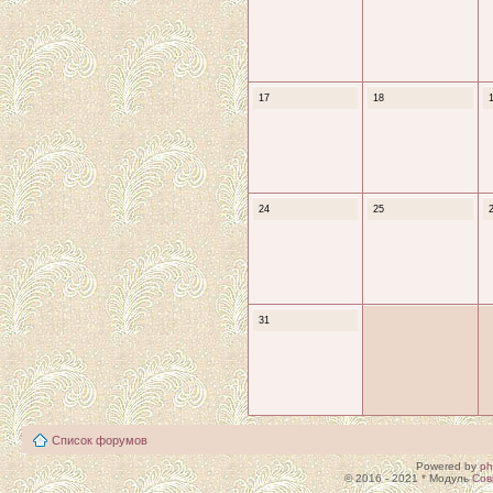
17
18
24
25
31
Список форумов
Powered by
p
© 2016 - 2021 * Модуль
Сов