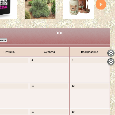
>>
Пятница
Суббота
Воскресенье
4
5
11
12
18
19