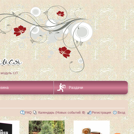
 модуль СП
рзина
Раздачи
FAQ
Календарь (Новых событий:
0
)
Регистрация
Вход