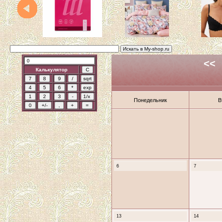
<<
Калькулятор
Понедельник
В
6
7
13
14