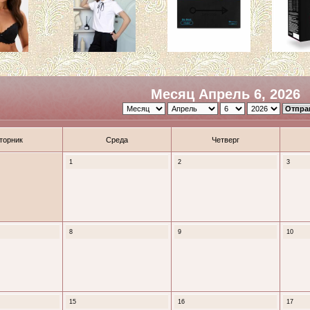
Месяц Апрель 6, 2026
торник
Среда
Четверг
1
2
3
8
9
10
15
16
17