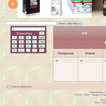
<<
Калькулятор
Понедельник
Вторник
13
14
Список форумов
Powered by
p
© 2016 - 2021 * Модуль
Сов
Рус
Time : 0.0