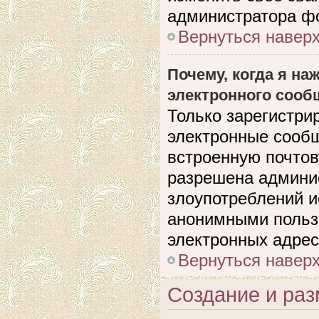
администратора ф
Вернуться навер
Почему, когда я н
электронного сооб
Только зарегистри
электронные сооб
встроенную почто
разрешена админи
злоупотреблений и
анонимными польз
электронных адрес
Вернуться навер
Создание и ра