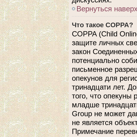
Вернуться навер
Что такое COPPA?
COPPA (Child Online
защите личных свед
закон Соединенных
потенциально соб
письменное разреш
опекунов для реги
тринадцати лет. Д
того, что опекуны
младше тринадцати
Group не может да
не является объек
Примечание перево