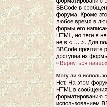
форматированию с
BBCode в сообщен
форума. Кроме это
любое время в лю
формы его написан
HTML, но теги в не
не в < … >. Для п
BBCode прочтите р
доступна из формы
Вернуться навер
Могу ли я использ
Нет. На этом фору
HTML в сообщения
форматированию с
использованием B