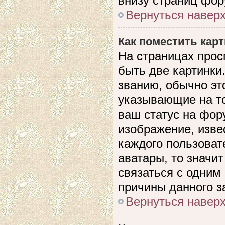
внизу страниц фор
Вернуться навер
Как поместить кар
На страницах прос
быть две картинки
званию, обычно это
указывающие на то
ваш статус на фор
изображение, изве
каждого пользоват
аватары, то значи
связаться с одним
причины данного з
Вернуться навер