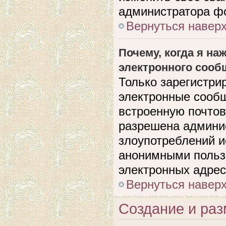
администратора ф
Вернуться навер
Почему, когда я н
электронного сооб
Только зарегистри
электронные сооб
встроенную почто
разрешена админи
злоупотреблений и
анонимными польз
электронных адрес
Вернуться навер
Создание и ра