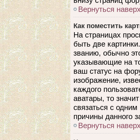
внизу страниц фор
Вернуться навер
Как поместить кар
На страницах прос
быть две картинки
званию, обычно это
указывающие на то
ваш статус на фор
изображение, изве
каждого пользоват
аватары, то значи
связаться с одним
причины данного з
Вернуться навер