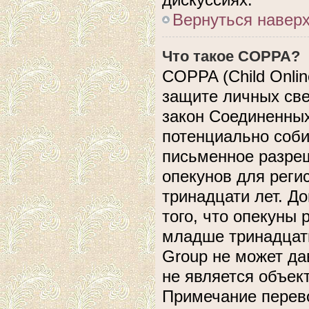
Вернуться навер
Что такое COPPA?
COPPA (Child Online
защите личных свед
закон Соединенных
потенциально соб
письменное разреш
опекунов для реги
тринадцати лет. Д
того, что опекуны
младше тринадцати
Group не может да
не является объек
Примечание перево