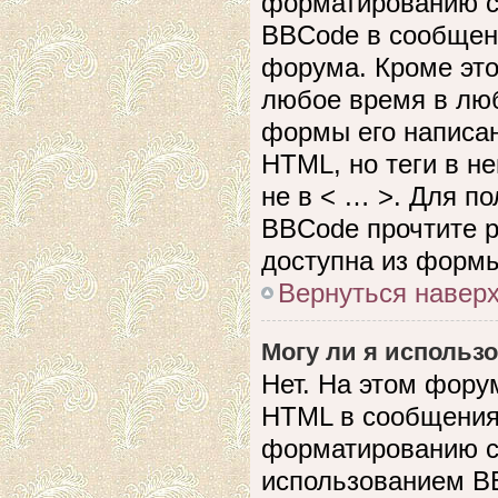
форматированию с
BBCode в сообщен
форума. Кроме это
любое время в лю
формы его написан
HTML, но теги в не
не в < … >. Для п
BBCode прочтите р
доступна из формы
Вернуться навер
Могу ли я использ
Нет. На этом фору
HTML в сообщения
форматированию с
использованием B