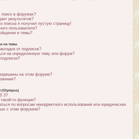
 поиск в форумах?
дает результатов?
го поиска я получил пустую страницу!
тного пользователя?
ообщения и темы?
и на темы
акладки от подписок?
ься на определенную тему или форум?
 подписки?
разрешены на этом форуме?
ложения?
 (Olympus)
B 3?
 такой-то функции?
аться по вопросам некорректного использования или юридических
ных с этим форумом?