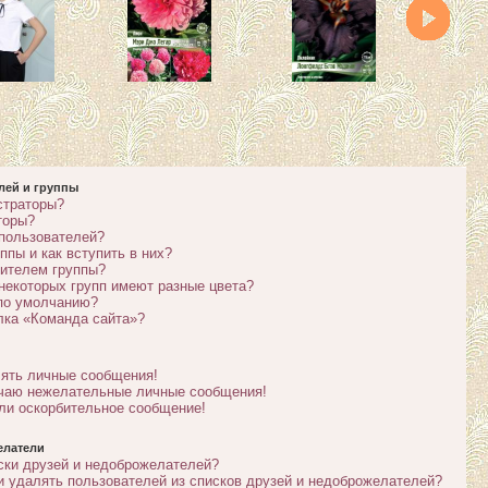
лей и группы
страторы?
торы?
 пользователей?
ппы и как вступить в них?
дителем группы?
некоторых групп имеют разные цвета?
 по умолчанию?
лка «Команда сайта»?
лять личные сообщения!
учаю нежелательные личные сообщения!
ли оскорбительное сообщение!
елатели
ски друзей и недоброжелателей?
и удалять пользователей из списков друзей и недоброжелателей?