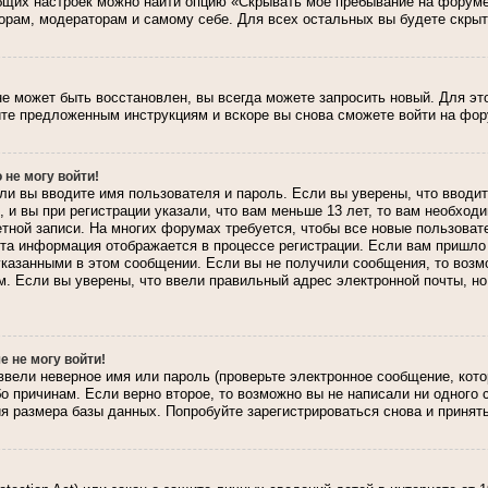
общих настроек можно найти опцию «Скрывать мое пребывание на форуме
орам, модераторам и самому себе. Для всех остальных вы будете скры
не может быть восстановлен, вы всегда можете запросить новый. Для эт
те предложенным инструкциям и вскоре вы снова сможете войти на фор
 не могу войти!
ли вы вводите имя пользователя и пароль. Если вы уверены, что вводит
и вы при регистрации указали, что вам меньше 13 лет, то вам необход
четной записи. На многих форумах требуется, чтобы все новые пользов
. Эта информация отображается в процессе регистрации. Если вам пришл
указанными в этом сообщении. Если вы не получили сообщения, то возм
. Если вы уверены, что ввели правильный адрес электронной почты, но
е не могу войти!
ввели неверное имя или пароль (проверьте электронное сообщение, кот
бо причинам. Если верно второе, то возможно вы не написали ни одного
 размера базы данных. Попробуйте зарегистрироваться снова и принять