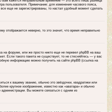
то вам кажется неправильным временем — это всего лишь разница
тра пользователя. Примечание: для изменения часового пояса,
 все еще не зарегистрированы, то настал удобный момент сделать
нему отображается неверно, то это значит, что время неправильно
ка на форуме, или же просто никто еще не перевел phpBB на ваш
ет. Если такого пакета не существует, то не стесняйтесь — у вас
робную информацию можно получить на сайте phpBB (ссылка на
иться к вашему званию, обычно это звёздочки, квадратики или
более крупное изображение, известно как «аватара» и обычно
е администрации. Вы можете связаться с одним из