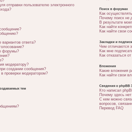
го?
для отправки пользователю электронного
входа?
Поиск в форумах
Как осуществлять
Почему поиск не 
В результате мое
Как найти конкре
 сообщение?
Как найти свои с
ообщению?
е вариантов ответа?
Закладки и подписк
Чем отличаются з
 голосование?
Как мне подписат
ые форумы?
Как отказаться от
ения?
е?
ния модератору?
Вложения
 при создании сообщения?
Какие вложения 
 в проверки модератором?
Как найти свои в
Сведения о phpBB 3
оздаваемых тем
Кто написал phpB
Почему здесь нет
С кем можно связ
вопросов, связан
ообщениям?
Перевод FAQ