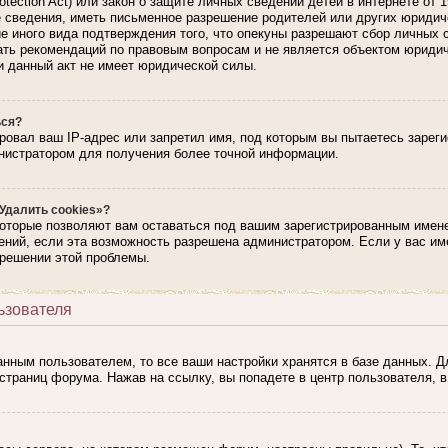
rotection Act) или закон о защите личных сведений детей в интернете от
сведения, иметь письменное разрешение родителей или других юридиче
е иного вида подтверждения того, что опекуны разрешают сбор личных 
вать рекомендаций по правовым вопросам и не является объектом юриди
и данный акт не имеет юридической силы.
ься?
ровал ваш IP-адрес или запретил имя, под которым вы пытаетесь зарег
нистратором для получения более точной информации.
Удалить cookies»?
которые позволяют вам оставаться под вашим зарегистрированным имене
ний, если эта возможность разрешена администратором. Если у вас им
 решении этой проблемы.
ьзователя
анным пользователем, то все ваши настройки хранятся в базе данных. 
страниц форума. Нажав на ссылку, вы попадете в центр пользователя, в