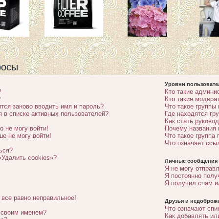
росы
Уровни пользовате
?
Кто такие админи
?
Кто такие модера
тся заново вводить имя и пароль?
Что такое группы
я в списке активных пользователей?
Где находятся гру
Как стать руково
о не могу войти!
Почему названия 
ше не могу войти!
Что такое группа
Что означает ссы
ься?
«Удалить cookies»?
Личные сообщения
Я не могу отправ
Я постоянно пол
Я получил спам и
 все равно неправильное!
Друзья и недоброж
Что означают спи
о своим именем?
Как добавлять ил