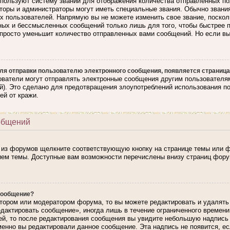
ользуют систему званий для отображения количества отправленных по
торы и администраторы могут иметь специальные звания. Обычно звани
ях пользователей. Напрямую вы не можете изменить свое звание, поско
ных и бессмысленных сообщений только лишь для того, чтобы быстрее 
апросто уменьшит количество отправленных вами сообщений. Но если вы 
ля отправки пользователю электронного сообщения, появляется страница
ователи могут отправлять электронные сообщения другим пользователя
). Это сделано для предотвращения злоупотреблений использования п
ей от кражи.
общений
 из форумов щелкните соответствующую кнопку на странице темы или ф
ием темы. Доступные вам возможности перечислены внизу страниц фору
сообщение?
тором или модератором форума, то вы можете редактировать и удалять
едактировать сообщение», иногда лишь в течение ограниченного времен
ей, то после редактирования сообщения вы увидите небольшую надпись
именно вы редактировали данное сообщение. Эта надпись не появится, е