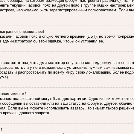
асы сервера, на котором размещен форум, настроены правильно). То, ч
нить текущий часовой пояс на другой пояс в группе общих настроек цен
 настроек, необходимо быть зарегистрированным пользователем. Если вы
все равно неправильное!
казали часовой пояс и опцию летнего времени (
DST
), но время по-преж
 администратору об этой ошибке, чтобы он устранил ее.
 состоят в том, что администратор не установил поддержку вашего язы
ратора, есть ли у него возможность установить нужный вам языковый пак
создать и распространить по всему миру свою локализацию. Более под
ума).
 своим именем?
менем пользователей могут быть две картинки. Одно из них может относ
о сообщений вы оставили или на ваш статус на форуме. Другое, обычно 
ля. Если вы не можете использовать аватары, то значит таково решени
о причины данного запрета.
о?