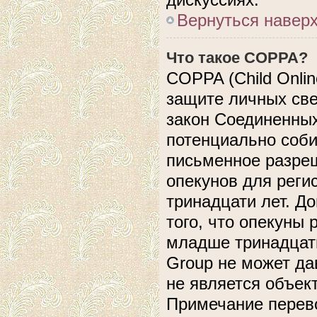
Вернуться навер
Что такое COPPA?
COPPA (Child Online
защите личных свед
закон Соединенных
потенциально соб
письменное разреш
опекунов для реги
тринадцати лет. Д
того, что опекуны
младше тринадцати
Group не может да
не является объек
Примечание перево