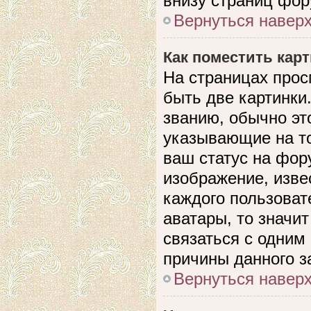
внизу страниц фор
Вернуться навер
Как поместить кар
На страницах прос
быть две картинки
званию, обычно это
указывающие на то
ваш статус на фор
изображение, изве
каждого пользоват
аватары, то значи
связаться с одним
причины данного з
Вернуться навер