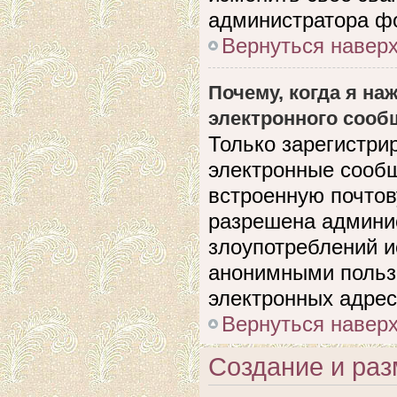
администратора ф
Вернуться навер
Почему, когда я н
электронного сооб
Только зарегистри
электронные сооб
встроенную почто
разрешена админи
злоупотреблений и
анонимными польз
электронных адрес
Вернуться навер
Создание и ра