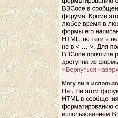
форматированию с
BBCode в сообщен
форума. Кроме это
любое время в лю
формы его написан
HTML, но теги в не
не в < … >. Для п
BBCode прочтите р
доступна из формы
Вернуться навер
Могу ли я использ
Нет. На этом фору
HTML в сообщения
форматированию с
использованием B