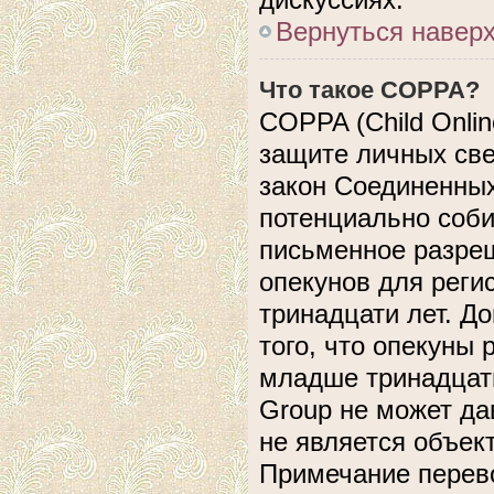
Вернуться навер
Что такое COPPA?
COPPA (Child Online
защите личных свед
закон Соединенных
потенциально соб
письменное разреш
опекунов для реги
тринадцати лет. Д
того, что опекуны
младше тринадцати
Group не может да
не является объек
Примечание перево