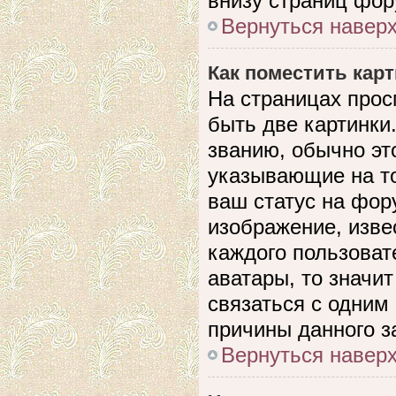
внизу страниц фор
Вернуться навер
Как поместить кар
На страницах прос
быть две картинки
званию, обычно это
указывающие на то
ваш статус на фор
изображение, изве
каждого пользоват
аватары, то значи
связаться с одним
причины данного з
Вернуться навер