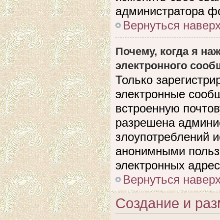
администратора ф
Вернуться навер
Почему, когда я н
электронного сооб
Только зарегистри
электронные сооб
встроенную почто
разрешена админи
злоупотреблений и
анонимными польз
электронных адрес
Вернуться навер
Создание и ра