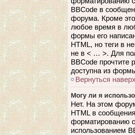
форматированию с
BBCode в сообщен
форума. Кроме это
любое время в лю
формы его написан
HTML, но теги в не
не в < … >. Для п
BBCode прочтите р
доступна из формы
Вернуться навер
Могу ли я использ
Нет. На этом фору
HTML в сообщения
форматированию с
использованием B