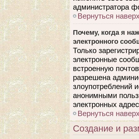
администратора ф
Вернуться навер
Почему, когда я н
электронного сооб
Только зарегистри
электронные сооб
встроенную почто
разрешена админи
злоупотреблений и
анонимными польз
электронных адрес
Вернуться навер
Создание и ра