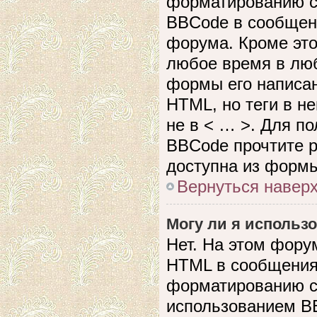
форматированию с
BBCode в сообщен
форума. Кроме это
любое время в лю
формы его написан
HTML, но теги в не
не в < … >. Для п
BBCode прочтите р
доступна из формы
Вернуться навер
Могу ли я использ
Нет. На этом фору
HTML в сообщения
форматированию с
использованием B