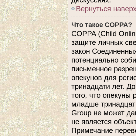
Вернуться навер
Что такое COPPA?
COPPA (Child Online
защите личных свед
закон Соединенных
потенциально соб
письменное разреш
опекунов для реги
тринадцати лет. Д
того, что опекуны
младше тринадцати
Group не может да
не является объек
Примечание перево