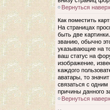
внизу страниц фор
Вернуться навер
Как поместить кар
На страницах прос
быть две картинки
званию, обычно это
указывающие на то
ваш статус на фор
изображение, изве
каждого пользоват
аватары, то значи
связаться с одним
причины данного з
Вернуться навер