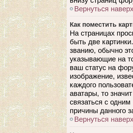
внизу страниц фор
Вернуться навер
Как поместить кар
На страницах прос
быть две картинки
званию, обычно это
указывающие на то
ваш статус на фор
изображение, изве
каждого пользоват
аватары, то значи
связаться с одним
причины данного з
Вернуться навер