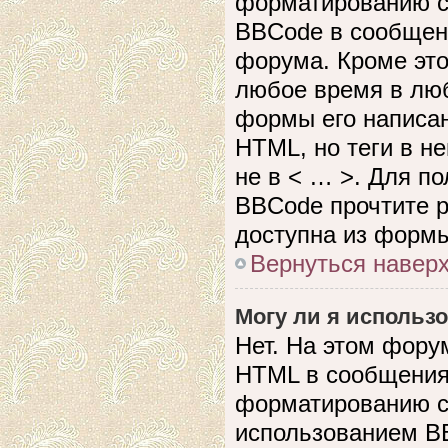
форматированию с
BBCode в сообщен
форума. Кроме это
любое время в лю
формы его написан
HTML, но теги в не
не в < … >. Для п
BBCode прочтите р
доступна из формы
Вернуться навер
Могу ли я использ
Нет. На этом фору
HTML в сообщения
форматированию с
использованием B