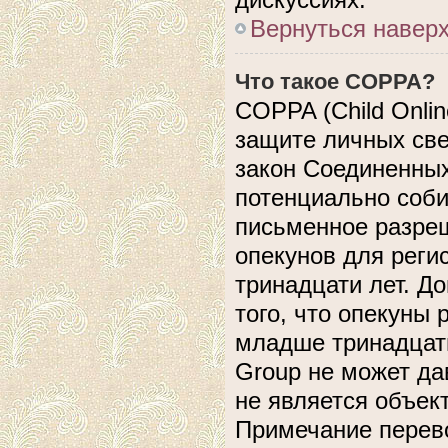
Вернуться навер
Что такое COPPA?
COPPA (Child Online
защите личных свед
закон Соединенных
потенциально соб
письменное разреш
опекунов для реги
тринадцати лет. Д
того, что опекуны
младше тринадцати
Group не может да
не является объек
Примечание перево