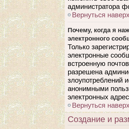
администратора ф
Вернуться навер
Почему, когда я н
электронного сооб
Только зарегистри
электронные сооб
встроенную почто
разрешена админи
злоупотреблений и
анонимными польз
электронных адрес
Вернуться навер
Создание и ра