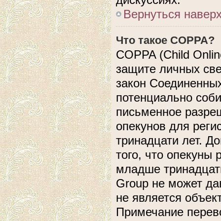
Вернуться навер
Что такое COPPA?
COPPA (Child Online
защите личных свед
закон Соединенных
потенциально соб
письменное разреш
опекунов для реги
тринадцати лет. Д
того, что опекуны
младше тринадцати
Group не может да
не является объек
Примечание перево