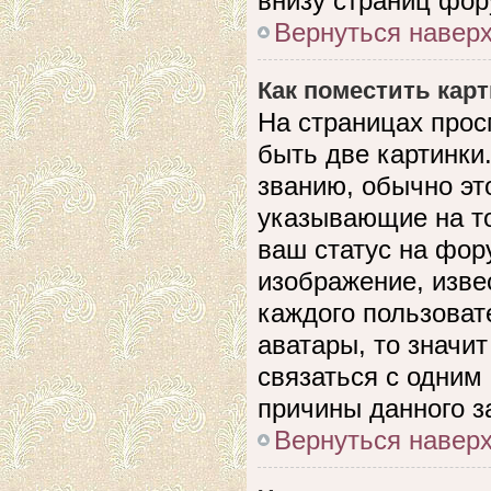
внизу страниц фор
Вернуться навер
Как поместить кар
На страницах прос
быть две картинки
званию, обычно это
указывающие на то
ваш статус на фор
изображение, изве
каждого пользоват
аватары, то значи
связаться с одним
причины данного з
Вернуться навер