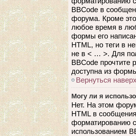
форматированию с
BBCode в сообщен
форума. Кроме это
любое время в лю
формы его написан
HTML, но теги в не
не в < … >. Для п
BBCode прочтите р
доступна из формы
Вернуться навер
Могу ли я использ
Нет. На этом фору
HTML в сообщения
форматированию с
использованием B