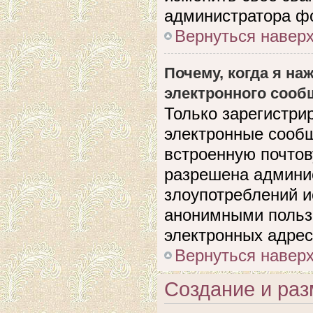
администратора ф
Вернуться навер
Почему, когда я н
электронного сооб
Только зарегистри
электронные сооб
встроенную почто
разрешена админи
злоупотреблений и
анонимными польз
электронных адрес
Вернуться навер
Создание и ра