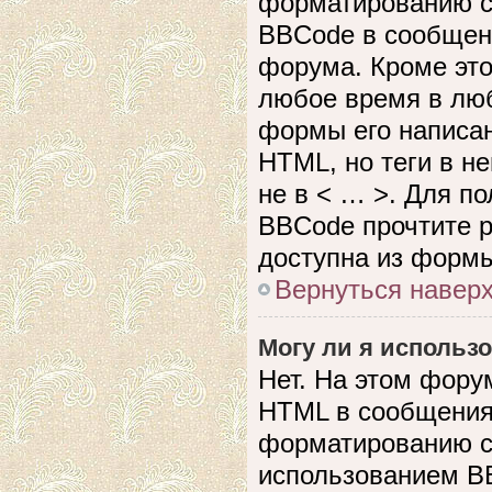
форматированию с
BBCode в сообщен
форума. Кроме это
любое время в лю
формы его написан
HTML, но теги в не
не в < … >. Для п
BBCode прочтите р
доступна из формы
Вернуться навер
Могу ли я использ
Нет. На этом фору
HTML в сообщения
форматированию с
использованием B