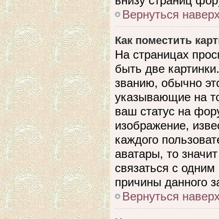
внизу страниц фор
Вернуться навер
Как поместить кар
На страницах прос
быть две картинки
званию, обычно это
указывающие на то
ваш статус на фор
изображение, изве
каждого пользоват
аватары, то значи
связаться с одним
причины данного з
Вернуться навер