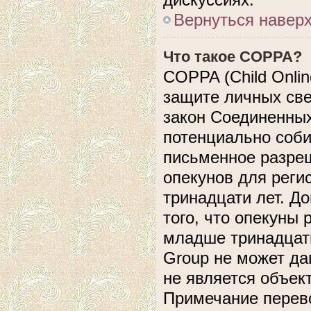
Вернуться навер
Что такое COPPA?
COPPA (Child Online
защите личных свед
закон Соединенных
потенциально соб
письменное разреш
опекунов для реги
тринадцати лет. Д
того, что опекуны
младше тринадцати
Group не может да
не является объек
Примечание перево