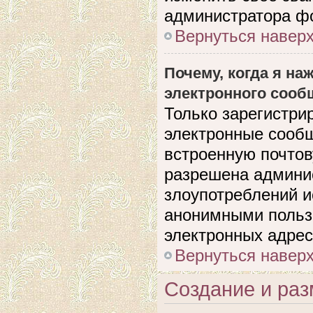
администратора ф
Вернуться навер
Почему, когда я н
электронного сооб
Только зарегистри
электронные сооб
встроенную почто
разрешена админи
злоупотреблений и
анонимными польз
электронных адрес
Вернуться навер
Создание и ра