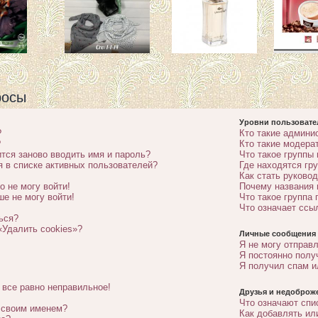
росы
Уровни пользовате
?
Кто такие админи
?
Кто такие модера
тся заново вводить имя и пароль?
Что такое группы
я в списке активных пользователей?
Где находятся гру
Как стать руково
о не могу войти!
Почему названия 
ше не могу войти!
Что такое группа
Что означает ссы
ься?
«Удалить cookies»?
Личные сообщения
Я не могу отправ
Я постоянно пол
Я получил спам и
 все равно неправильное!
Друзья и недоброж
Что означают спи
о своим именем?
Как добавлять ил