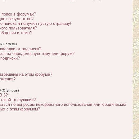
 поиск в форумах?
дает результатов?
го поиска я получил пустую страницу!
тного пользователя?
ообщения и темы?
и на темы
акладки от подписок?
ься на определенную тему или форум?
 подписки?
разрешены на этом форуме?
ложения?
 (Olympus)
B 3?
 такой-то функции?
аться по вопросам некорректного использования или юридических
ных с этим форумом?