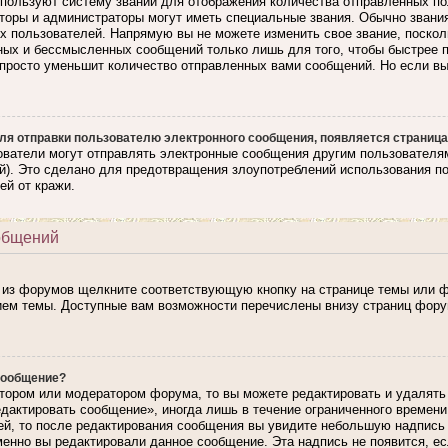
ользуют систему званий для отображения количества отправленных по
торы и администраторы могут иметь специальные звания. Обычно звани
ях пользователей. Напрямую вы не можете изменить свое звание, поско
ных и бессмысленных сообщений только лишь для того, чтобы быстрее 
апросто уменьшит количество отправленных вами сообщений. Но если вы 
ля отправки пользователю электронного сообщения, появляется страница
ователи могут отправлять электронные сообщения другим пользователя
). Это сделано для предотвращения злоупотреблений использования п
ей от кражи.
общений
 из форумов щелкните соответствующую кнопку на странице темы или ф
ием темы. Доступные вам возможности перечислены внизу страниц фору
сообщение?
тором или модератором форума, то вы можете редактировать и удалять
едактировать сообщение», иногда лишь в течение ограниченного времен
ей, то после редактирования сообщения вы увидите небольшую надпись
именно вы редактировали данное сообщение. Эта надпись не появится, е