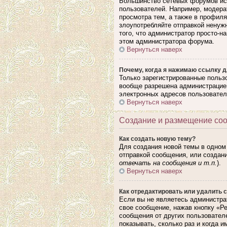
Большинство сетевых форумов исп
пользователей. Например, модера
просмотра тем, а также в профил
злоупотребляйте отправкой ненуж
того, что администратор просто-н
этом администратора форума.
Вернуться наверх
Почему, когда я нажимаю ссылку д
Только зарегистрированные польз
вообще разрешена администрацией
электронных адресов пользовател
Вернуться наверх
Создание и размещение со
Как создать новую тему?
Для создания новой темы в одном
отправкой сообщения, или создан
отвечать на сообщения и т.п.
).
Вернуться наверх
Как отредактировать или удалить 
Если вы не являетесь администра
свое сообщение, нажав кнопку «Р
сообщения от других пользовател
показывать, сколько раз и когда 