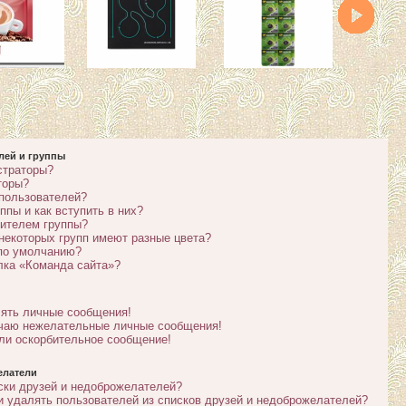
лей и группы
страторы?
торы?
 пользователей?
ппы и как вступить в них?
дителем группы?
некоторых групп имеют разные цвета?
 по умолчанию?
лка «Команда сайта»?
лять личные сообщения!
учаю нежелательные личные сообщения!
ли оскорбительное сообщение!
елатели
ски друзей и недоброжелателей?
и удалять пользователей из списков друзей и недоброжелателей?