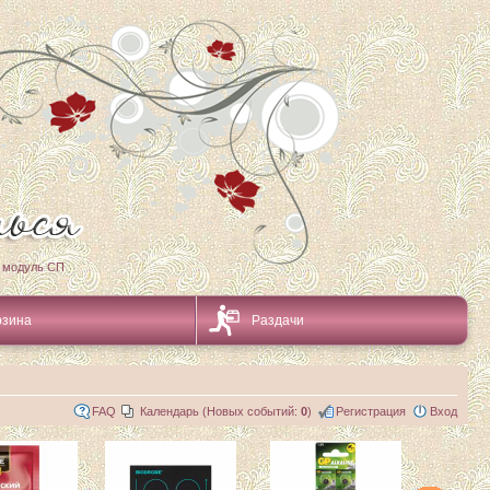
 модуль СП
рзина
Раздачи
FAQ
Календарь (Новых событий:
0
)
Регистрация
Вход