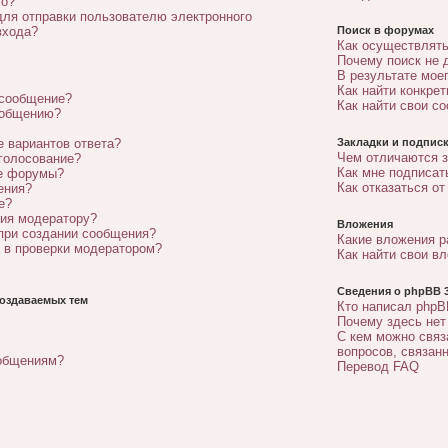
го?
для отправки пользователю электронного
входа?
Поиск в форумах
Как осуществлять
Почему поиск не 
В результате мое
Как найти конкре
 сообщение?
Как найти свои с
ообщению?
е вариантов ответа?
Закладки и подписк
Чем отличаются з
 голосование?
Как мне подписат
ые форумы?
Как отказаться от
ения?
е?
ния модератору?
Вложения
 при создании сообщения?
Какие вложения 
 в проверки модератором?
Как найти свои в
Сведения о phpBB 3
оздаваемых тем
Кто написал phpB
Почему здесь нет
С кем можно связ
вопросов, связан
ообщениям?
Перевод FAQ