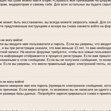
общих настроек можно найти опцию «Скрывать мое пребывание на форуме
орам, модераторам и самому себе. Для всех остальных вы будете скры
не может быть восстановлен, вы всегда можете запросить новый. Для эт
те предложенным инструкциям и вскоре вы снова сможете войти на фор
 не могу войти!
ли вы вводите имя пользователя и пароль. Если вы уверены, что вводит
и вы при регистрации указали, что вам меньше 13 лет, то вам необход
четной записи. На многих форумах требуется, чтобы все новые пользов
. Эта информация отображается в процессе регистрации. Если вам пришл
указанными в этом сообщении. Если вы не получили сообщения, то возм
. Если вы уверены, что ввели правильный адрес электронной почты, но
е не могу войти!
ввели неверное имя или пароль (проверьте электронное сообщение, кот
бо причинам. Если верно второе, то возможно вы не написали ни одного
 размера базы данных. Попробуйте зарегистрироваться снова и принять