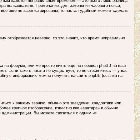
то вам кажется неправильным временем — это всего лишь разница
тра пользователя. Примечание: для изменения часового пояса,
 все еще не зарегистрированы, то настал удобный момент сделать
нему отображается неверно, то это значит, что время неправильно
ка на форуме, или же просто никто еще не перевел phpBB на ваш
ет. Если такого пакета не существует, то не стесняйтесь — у вас
робную информацию можно получить на сайте phpBB (ссылка на
иться к вашему званию, обычно это звёздочки, квадратики или
более крупное изображение, известно как «аватара» и обычно
е администрации. Вы можете связаться с одним из