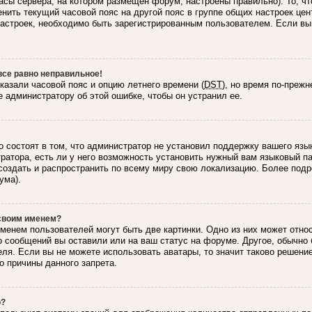
асы сервера, на котором размещен форум, настроены правильно). То, ч
нить текущий часовой пояс на другой пояс в группе общих настроек цен
 настроек, необходимо быть зарегистрированным пользователем. Если вы
все равно неправильное!
казали часовой пояс и опцию летнего времени (
DST
), но время по-преж
 администратору об этой ошибке, чтобы он устранил ее.
 состоят в том, что администратор не установил поддержку вашего язы
ратора, есть ли у него возможность установить нужный вам языковый пак
создать и распространить по всему миру свою локализацию. Более под
ума).
 своим именем?
менем пользователей могут быть две картинки. Одно из них может относ
о сообщений вы оставили или на ваш статус на форуме. Другое, обычно 
ля. Если вы не можете использовать аватары, то значит таково решени
о причины данного запрета.
о?