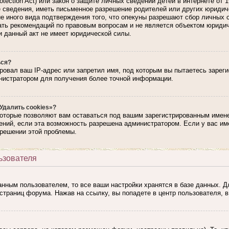
rotection Act) или закон о защите личных сведений детей в интернете от
сведения, иметь письменное разрешение родителей или других юридиче
е иного вида подтверждения того, что опекуны разрешают сбор личных 
вать рекомендаций по правовым вопросам и не является объектом юриди
и данный акт не имеет юридической силы.
ься?
ровал ваш IP-адрес или запретил имя, под которым вы пытаетесь зарег
нистратором для получения более точной информации.
Удалить cookies»?
которые позволяют вам оставаться под вашим зарегистрированным имене
ний, если эта возможность разрешена администратором. Если у вас им
 решении этой проблемы.
ьзователя
анным пользователем, то все ваши настройки хранятся в базе данных. 
страниц форума. Нажав на ссылку, вы попадете в центр пользователя, в