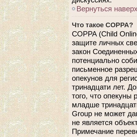
Вернуться навер
Что такое COPPA?
COPPA (Child Online
защите личных свед
закон Соединенных
потенциально соб
письменное разреш
опекунов для реги
тринадцати лет. Д
того, что опекуны
младше тринадцати
Group не может да
не является объек
Примечание перево