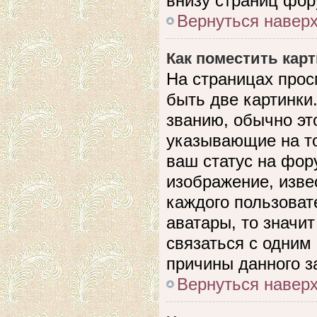
внизу страниц фор
Вернуться навер
Как поместить кар
На страницах прос
быть две картинки
званию, обычно это
указывающие на то
ваш статус на фор
изображение, изве
каждого пользоват
аватары, то значи
связаться с одним
причины данного з
Вернуться навер