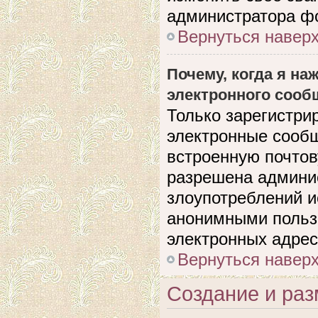
администратора ф
Вернуться навер
Почему, когда я н
электронного сооб
Только зарегистри
электронные сооб
встроенную почто
разрешена админи
злоупотреблений и
анонимными польз
электронных адрес
Вернуться навер
Создание и ра