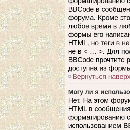
форматированию с
BBCode в сообщен
форума. Кроме это
любое время в лю
формы его написан
HTML, но теги в не
не в < … >. Для п
BBCode прочтите р
доступна из формы
Вернуться навер
Могу ли я использ
Нет. На этом фору
HTML в сообщения
форматированию с
использованием B