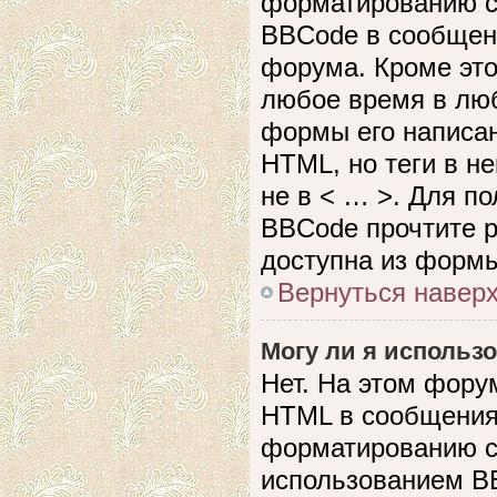
форматированию с
BBCode в сообщен
форума. Кроме это
любое время в лю
формы его написан
HTML, но теги в не
не в < … >. Для п
BBCode прочтите р
доступна из формы
Вернуться навер
Могу ли я использ
Нет. На этом фору
HTML в сообщения
форматированию с
использованием B