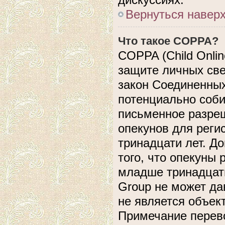
Вернуться навер
Что такое COPPA?
COPPA (Child Online
защите личных свед
закон Соединенных
потенциально соб
письменное разреш
опекунов для реги
тринадцати лет. Д
того, что опекуны
младше тринадцати
Group не может да
не является объек
Примечание перево