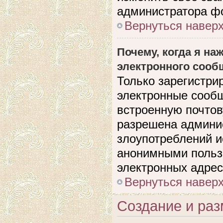
администратора ф
Вернуться навер
Почему, когда я н
электронного сооб
Только зарегистри
электронные сооб
встроенную почто
разрешена админи
злоупотреблений и
анонимными польз
электронных адрес
Вернуться навер
Создание и ра