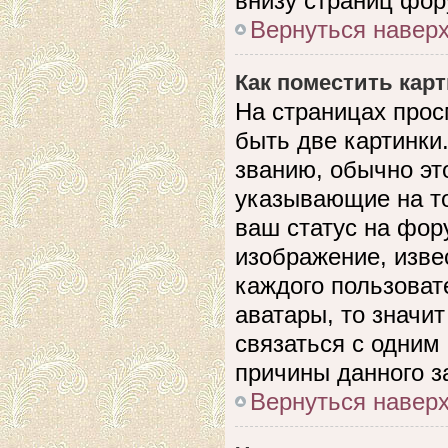
внизу страниц фор
Вернуться навер
Как поместить кар
На страницах прос
быть две картинки
званию, обычно это
указывающие на то
ваш статус на фор
изображение, изве
каждого пользоват
аватары, то значи
связаться с одним
причины данного з
Вернуться навер