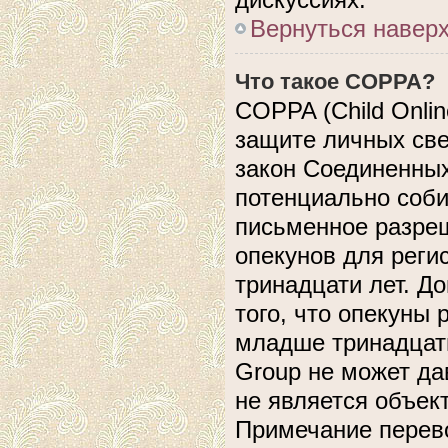
Вернуться навер
Что такое COPPA?
COPPA (Child Online
защите личных свед
закон Соединенных
потенциально соб
письменное разреш
опекунов для реги
тринадцати лет. Д
того, что опекуны
младше тринадцати
Group не может да
не является объек
Примечание перево