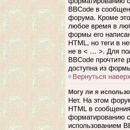
форматированию с
BBCode в сообщен
форума. Кроме это
любое время в лю
формы его написан
HTML, но теги в не
не в < … >. Для п
BBCode прочтите р
доступна из формы
Вернуться навер
Могу ли я использ
Нет. На этом фору
HTML в сообщения
форматированию с
использованием B