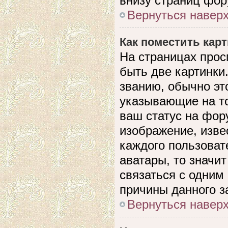
внизу страниц фор
Вернуться навер
Как поместить кар
На страницах прос
быть две картинки
званию, обычно это
указывающие на то
ваш статус на фор
изображение, изве
каждого пользоват
аватары, то значи
связаться с одним
причины данного з
Вернуться навер