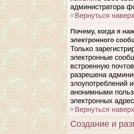
администратора ф
Вернуться навер
Почему, когда я н
электронного сооб
Только зарегистри
электронные сооб
встроенную почто
разрешена админи
злоупотреблений и
анонимными польз
электронных адрес
Вернуться навер
Создание и ра