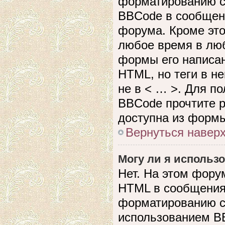
форматированию с
BBCode в сообщен
форума. Кроме это
любое время в лю
формы его написан
HTML, но теги в не
не в < … >. Для п
BBCode прочтите р
доступна из формы
Вернуться навер
Могу ли я использ
Нет. На этом фору
HTML в сообщения
форматированию с
использованием B