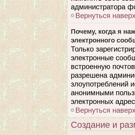
администратора ф
Вернуться навер
Почему, когда я н
электронного сооб
Только зарегистри
электронные сооб
встроенную почто
разрешена админи
злоупотреблений и
анонимными польз
электронных адрес
Вернуться навер
Создание и ра