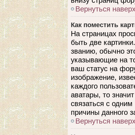
внизу страниц фор
Вернуться навер
Как поместить кар
На страницах прос
быть две картинки
званию, обычно это
указывающие на то
ваш статус на фор
изображение, изве
каждого пользоват
аватары, то значи
связаться с одним
причины данного з
Вернуться навер