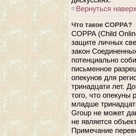
Вернуться навер
Что такое COPPA?
COPPA (Child Online
защите личных свед
закон Соединенных
потенциально соб
письменное разреш
опекунов для реги
тринадцати лет. Д
того, что опекуны
младше тринадцати
Group не может да
не является объек
Примечание перево