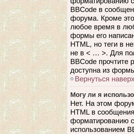
форматированию с
BBCode в сообщен
форума. Кроме это
любое время в лю
формы его написан
HTML, но теги в не
не в < … >. Для п
BBCode прочтите р
доступна из формы
Вернуться навер
Могу ли я использ
Нет. На этом фору
HTML в сообщения
форматированию с
использованием B