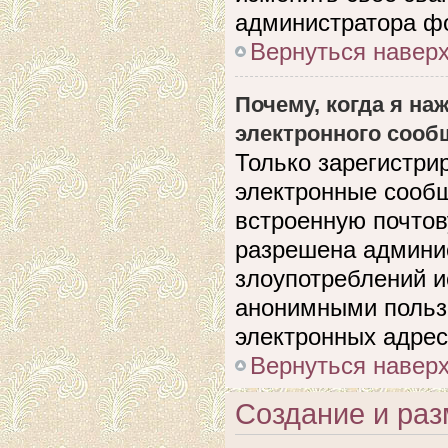
администратора ф
Вернуться навер
Почему, когда я н
электронного сооб
Только зарегистри
электронные сооб
встроенную почто
разрешена админи
злоупотреблений и
анонимными польз
электронных адрес
Вернуться навер
Создание и ра