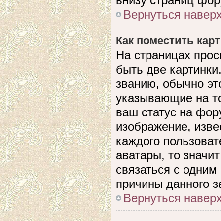
внизу страниц фор
Вернуться навер
Как поместить кар
На страницах прос
быть две картинки
званию, обычно это
указывающие на то
ваш статус на фор
изображение, изве
каждого пользоват
аватары, то значи
связаться с одним
причины данного з
Вернуться навер