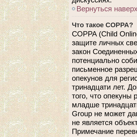
Вернуться навер
Что такое COPPA?
COPPA (Child Online
защите личных свед
закон Соединенных
потенциально соб
письменное разреш
опекунов для реги
тринадцати лет. Д
того, что опекуны
младше тринадцати
Group не может да
не является объек
Примечание перево