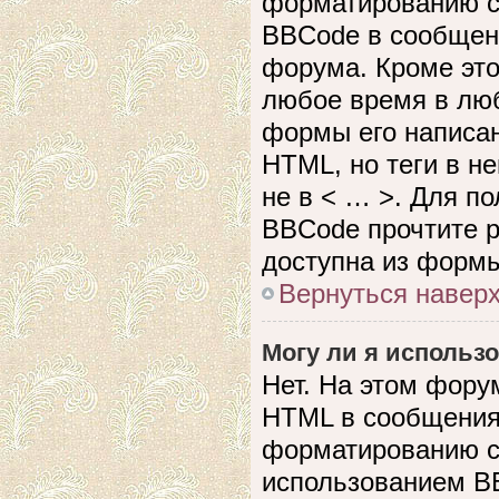
форматированию с
BBCode в сообщен
форума. Кроме это
любое время в лю
формы его написан
HTML, но теги в не
не в < … >. Для п
BBCode прочтите р
доступна из формы
Вернуться навер
Могу ли я использ
Нет. На этом фору
HTML в сообщения
форматированию с
использованием B