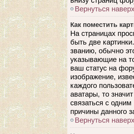
внизу страниц фор
Вернуться навер
Как поместить кар
На страницах прос
быть две картинки
званию, обычно это
указывающие на то
ваш статус на фор
изображение, изве
каждого пользоват
аватары, то значи
связаться с одним
причины данного з
Вернуться навер