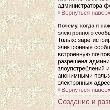
администратора ф
Вернуться навер
Почему, когда я н
электронного сооб
Только зарегистри
электронные сооб
встроенную почто
разрешена админи
злоупотреблений и
анонимными польз
электронных адрес
Вернуться навер
Создание и ра