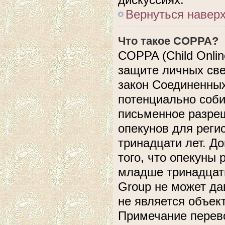
Вернуться навер
Что такое COPPA?
COPPA (Child Online
защите личных свед
закон Соединенных
потенциально соб
письменное разреш
опекунов для реги
тринадцати лет. Д
того, что опекуны
младше тринадцати
Group не может да
не является объек
Примечание перево