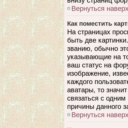
внизу страниц фор
Вернуться навер
Как поместить кар
На страницах прос
быть две картинки
званию, обычно это
указывающие на то
ваш статус на фор
изображение, изве
каждого пользоват
аватары, то значи
связаться с одним
причины данного з
Вернуться навер