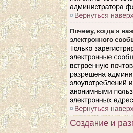
администратора ф
Вернуться навер
Почему, когда я н
электронного сооб
Только зарегистри
электронные сооб
встроенную почто
разрешена админи
злоупотреблений и
анонимными польз
электронных адрес
Вернуться навер
Создание и ра