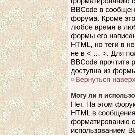
форматированию с
BBCode в сообщен
форума. Кроме это
любое время в лю
формы его написан
HTML, но теги в не
не в < … >. Для п
BBCode прочтите р
доступна из формы
Вернуться навер
Могу ли я использ
Нет. На этом фору
HTML в сообщения
форматированию с
использованием B