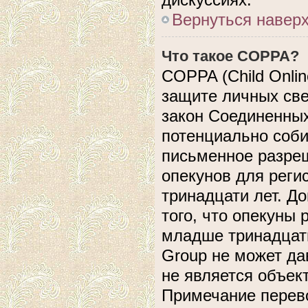
Вернуться навер
Что такое COPPA?
COPPA (Child Online
защите личных свед
закон Соединенных
потенциально соб
письменное разреш
опекунов для реги
тринадцати лет. Д
того, что опекуны
младше тринадцати
Group не может да
не является объек
Примечание перево