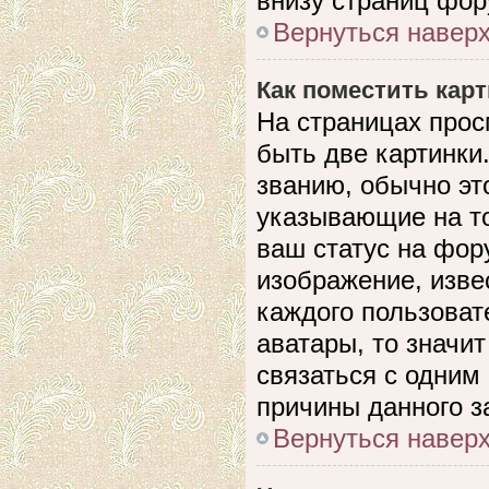
внизу страниц фор
Вернуться навер
Как поместить кар
На страницах прос
быть две картинки
званию, обычно это
указывающие на то
ваш статус на фор
изображение, изве
каждого пользоват
аватары, то значи
связаться с одним
причины данного з
Вернуться навер