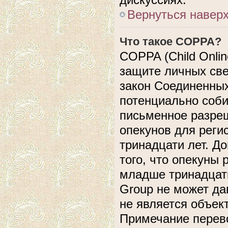
Вернуться навер
Что такое COPPA?
COPPA (Child Online
защите личных свед
закон Соединенных
потенциально соб
письменное разреш
опекунов для реги
тринадцати лет. Д
того, что опекуны
младше тринадцати
Group не может да
не является объек
Примечание перево