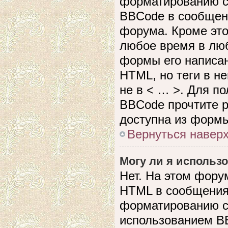
форматированию с
BBCode в сообщен
форума. Кроме это
любое время в лю
формы его написан
HTML, но теги в не
не в < … >. Для п
BBCode прочтите р
доступна из формы
Вернуться навер
Могу ли я использ
Нет. На этом фору
HTML в сообщения
форматированию с
использованием B