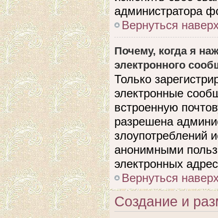
администратора ф
Вернуться навер
Почему, когда я н
электронного сооб
Только зарегистри
электронные сооб
встроенную почто
разрешена админи
злоупотреблений и
анонимными польз
электронных адрес
Вернуться навер
Создание и ра