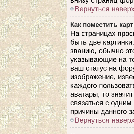
внизу страниц фор
Вернуться навер
Как поместить кар
На страницах прос
быть две картинки
званию, обычно это
указывающие на то
ваш статус на фор
изображение, изве
каждого пользоват
аватары, то значи
связаться с одним
причины данного з
Вернуться навер