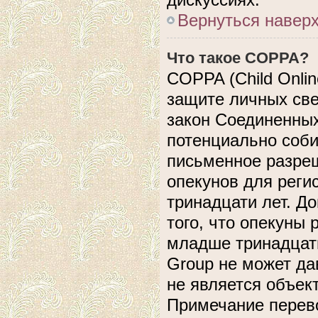
Вернуться навер
Что такое COPPA?
COPPA (Child Online
защите личных свед
закон Соединенных
потенциально соб
письменное разреш
опекунов для реги
тринадцати лет. Д
того, что опекуны
младше тринадцати
Group не может да
не является объек
Примечание перево