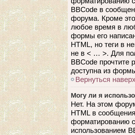
форматированию с
BBCode в сообщен
форума. Кроме это
любое время в лю
формы его написан
HTML, но теги в не
не в < … >. Для п
BBCode прочтите р
доступна из формы
Вернуться навер
Могу ли я использ
Нет. На этом фору
HTML в сообщения
форматированию с
использованием B