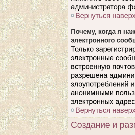
администратора ф
Вернуться навер
Почему, когда я н
электронного сооб
Только зарегистри
электронные сооб
встроенную почто
разрешена админи
злоупотреблений и
анонимными польз
электронных адрес
Вернуться навер
Создание и ра