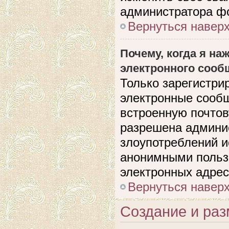
администратора ф
Вернуться навер
Почему, когда я н
электронного сооб
Только зарегистри
электронные сооб
встроенную почто
разрешена админи
злоупотреблений и
анонимными польз
электронных адрес
Вернуться навер
Создание и ра