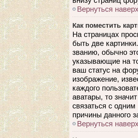
внизу страниц фор
Вернуться навер
Как поместить кар
На страницах прос
быть две картинки
званию, обычно это
указывающие на то
ваш статус на фор
изображение, изве
каждого пользоват
аватары, то значи
связаться с одним
причины данного з
Вернуться навер