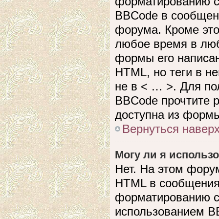
форматированию с
BBCode в сообщен
форума. Кроме это
любое время в лю
формы его написан
HTML, но теги в не
не в < … >. Для п
BBCode прочтите р
доступна из формы
Вернуться навер
Могу ли я использ
Нет. На этом фору
HTML в сообщения
форматированию с
использованием B