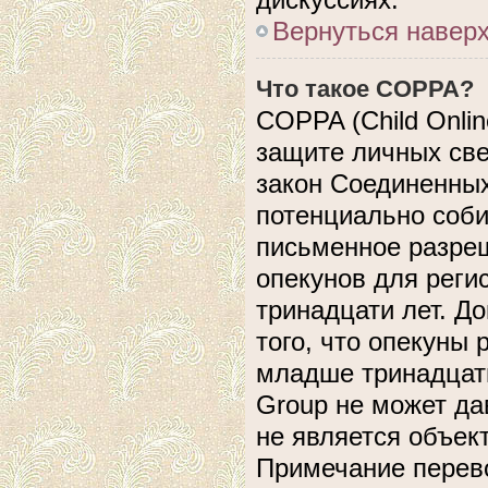
Вернуться навер
Что такое COPPA?
COPPA (Child Online
защите личных свед
закон Соединенных
потенциально соб
письменное разреш
опекунов для реги
тринадцати лет. Д
того, что опекуны
младше тринадцати
Group не может да
не является объек
Примечание перево