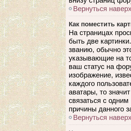
внизу страниц фор
Вернуться навер
Как поместить кар
На страницах прос
быть две картинки
званию, обычно это
указывающие на то
ваш статус на фор
изображение, изве
каждого пользоват
аватары, то значи
связаться с одним
причины данного з
Вернуться навер