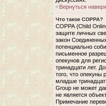
Вернуться навер
Что такое COPPA?
COPPA (Child Online
защите личных свед
закон Соединенных
потенциально соб
письменное разреш
опекунов для реги
тринадцати лет. Д
того, что опекуны
младше тринадцати
Group не может да
не является объек
Примечание перево