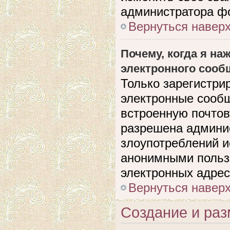
администратора ф
Вернуться навер
Почему, когда я н
электронного сооб
Только зарегистри
электронные сооб
встроенную почто
разрешена админи
злоупотреблений и
анонимными польз
электронных адрес
Вернуться навер
Создание и ра