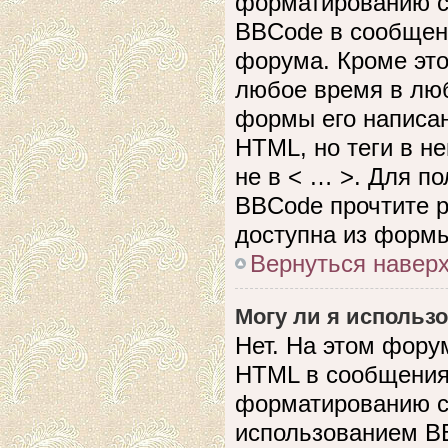
форматированию с
BBCode в сообщен
форума. Кроме это
любое время в лю
формы его написан
HTML, но теги в не
не в < … >. Для п
BBCode прочтите р
доступна из формы
Вернуться навер
Могу ли я использ
Нет. На этом фору
HTML в сообщения
форматированию с
использованием B