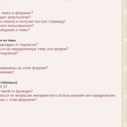
 поиск в форумах?
дает результатов?
го поиска я получил пустую страницу!
тного пользователя?
ообщения и темы?
и на темы
акладки от подписок?
ься на определенную тему или форум?
 подписки?
разрешены на этом форуме?
ложения?
 (Olympus)
B 3?
 такой-то функции?
аться по вопросам некорректного использования или юридических
ных с этим форумом?