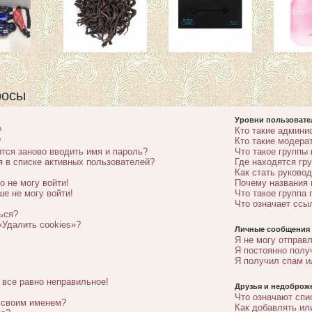
росы
Уровни пользовате
?
Кто такие админи
?
Кто такие модера
тся заново вводить имя и пароль?
Что такое группы
я в списке активных пользователей?
Где находятся гру
Как стать руково
о не могу войти!
Почему названия 
ше не могу войти!
Что такое группа
Что означает ссы
ься?
«Удалить cookies»?
Личные сообщения
Я не могу отправ
Я постоянно пол
Я получил спам и
 все равно неправильное!
Друзья и недоброж
Что означают спи
о своим именем?
Как добавлять ил