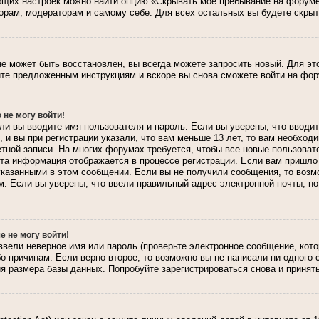
общих настроек можно найти опцию «Скрывать мое пребывание на форуме
орам, модераторам и самому себе. Для всех остальных вы будете скры
не может быть восстановлен, вы всегда можете запросить новый. Для эт
те предложенным инструкциям и вскоре вы снова сможете войти на фор
 не могу войти!
ли вы вводите имя пользователя и пароль. Если вы уверены, что вводит
и вы при регистрации указали, что вам меньше 13 лет, то вам необход
четной записи. На многих форумах требуется, чтобы все новые пользов
. Эта информация отображается в процессе регистрации. Если вам пришл
указанными в этом сообщении. Если вы не получили сообщения, то возм
. Если вы уверены, что ввели правильный адрес электронной почты, но
е не могу войти!
ввели неверное имя или пароль (проверьте электронное сообщение, кот
бо причинам. Если верно второе, то возможно вы не написали ни одного
 размера базы данных. Попробуйте зарегистрироваться снова и принять