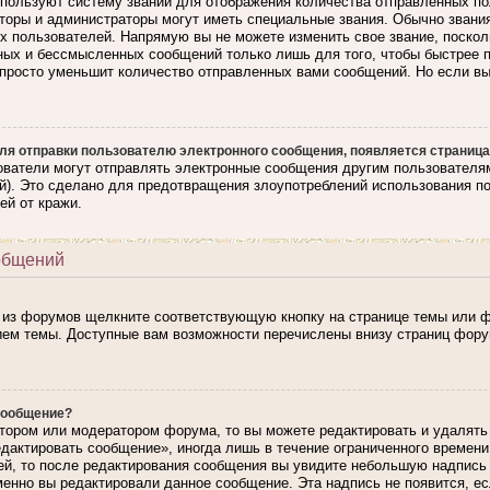
ользуют систему званий для отображения количества отправленных по
торы и администраторы могут иметь специальные звания. Обычно звани
ях пользователей. Напрямую вы не можете изменить свое звание, поско
ных и бессмысленных сообщений только лишь для того, чтобы быстрее 
апросто уменьшит количество отправленных вами сообщений. Но если вы 
ля отправки пользователю электронного сообщения, появляется страница
ователи могут отправлять электронные сообщения другим пользователя
). Это сделано для предотвращения злоупотреблений использования п
ей от кражи.
общений
 из форумов щелкните соответствующую кнопку на странице темы или ф
ием темы. Доступные вам возможности перечислены внизу страниц фору
сообщение?
тором или модератором форума, то вы можете редактировать и удалять
едактировать сообщение», иногда лишь в течение ограниченного времен
ей, то после редактирования сообщения вы увидите небольшую надпись
именно вы редактировали данное сообщение. Эта надпись не появится, е