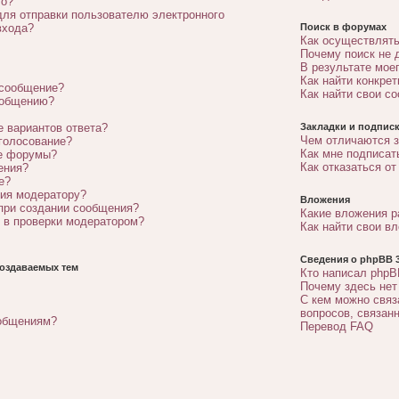
го?
для отправки пользователю электронного
входа?
Поиск в форумах
Как осуществлять
Почему поиск не 
В результате мое
Как найти конкре
 сообщение?
Как найти свои с
ообщению?
е вариантов ответа?
Закладки и подписк
Чем отличаются з
 голосование?
Как мне подписат
ые форумы?
Как отказаться от
ения?
е?
ния модератору?
Вложения
 при создании сообщения?
Какие вложения 
 в проверки модератором?
Как найти свои в
Сведения о phpBB 3
оздаваемых тем
Кто написал phpB
Почему здесь нет
С кем можно связ
вопросов, связан
ообщениям?
Перевод FAQ