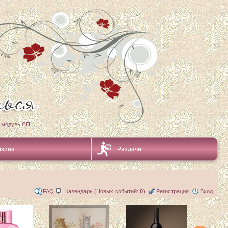
 модуль СП
рзина
Раздачи
FAQ
Календарь (Новых событий:
0
)
Регистрация
Вход