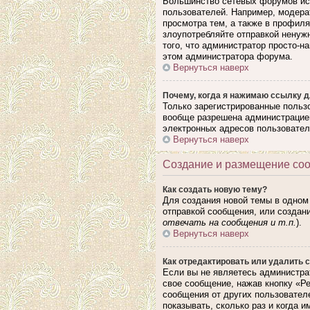
Большинство сетевых форумов исп
пользователей. Например, модера
просмотра тем, а также в профил
злоупотребляйте отправкой ненуж
того, что администратор просто-н
этом администратора форума.
Вернуться наверх
Почему, когда я нажимаю ссылку д
Только зарегистрированные польз
вообще разрешена администрацией
электронных адресов пользовател
Вернуться наверх
Создание и размещение со
Как создать новую тему?
Для создания новой темы в одном
отправкой сообщения, или создан
отвечать на сообщения и т.п.
).
Вернуться наверх
Как отредактировать или удалить 
Если вы не являетесь администра
свое сообщение, нажав кнопку «Р
сообщения от других пользовател
показывать, сколько раз и когда 