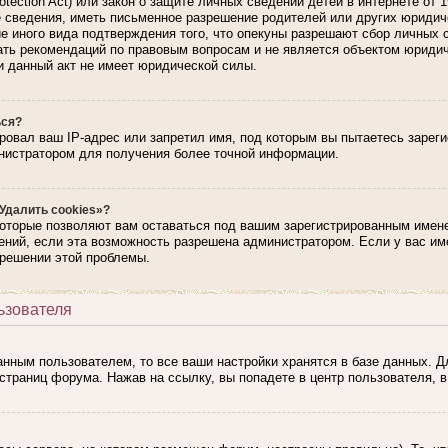
rotection Act) или закон о защите личных сведений детей в интернете от
сведения, иметь письменное разрешение родителей или других юридиче
е иного вида подтверждения того, что опекуны разрешают сбор личных 
вать рекомендаций по правовым вопросам и не является объектом юриди
и данный акт не имеет юридической силы.
ься?
ровал ваш IP-адрес или запретил имя, под которым вы пытаетесь зарег
нистратором для получения более точной информации.
Удалить cookies»?
которые позволяют вам оставаться под вашим зарегистрированным имене
ний, если эта возможность разрешена администратором. Если у вас им
 решении этой проблемы.
ьзователя
анным пользователем, то все ваши настройки хранятся в базе данных. 
страниц форума. Нажав на ссылку, вы попадете в центр пользователя, в