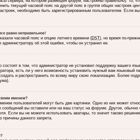
асы сервера, на котором размещен форум, настроены правильно). То, ч
нить текущий часовой пояс на другой пояс в группе общих настроек цен
 настроек, необходимо быть зарегистрированным пользователем. Если вы
все равно неправильное!
казали часовой пояс и опцию летнего времени (
DST
), но время по-преж
 администратору об этой ошибке, чтобы он устранил ее.
 состоят в том, что администратор не установил поддержку вашего язы
ратора, есть ли у него возможность установить нужный вам языковый пак
создать и распространить по всему миру свою локализацию. Более под
ума).
 своим именем?
менем пользователей могут быть две картинки. Одно из них может относ
о сообщений вы оставили или на ваш статус на форуме. Другое, обычно 
ля. Если вы не можете использовать аватары, то значит таково решени
о причины данного запрета.
о?