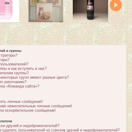
лей и группы
страторы?
торы?
 пользователей?
ппы и как вступить в них?
дителем группы?
некоторых групп имеют разные цвета?
 по умолчанию?
лка «Команда сайта»?
лять личные сообщения!
учаю нежелательные личные сообщения!
ли оскорбительное сообщение!
елатели
ски друзей и недоброжелателей?
и удалять пользователей из списков друзей и недоброжелателей?