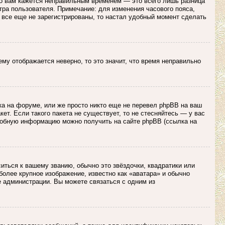
то вам кажется неправильным временем — это всего лишь разница
тра пользователя. Примечание: для изменения часового пояса,
 все еще не зарегистрированы, то настал удобный момент сделать
нему отображается неверно, то это значит, что время неправильно
ка на форуме, или же просто никто еще не перевел phpBB на ваш
ет. Если такого пакета не существует, то не стесняйтесь — у вас
робную информацию можно получить на сайте phpBB (ссылка на
иться к вашему званию, обычно это звёздочки, квадратики или
более крупное изображение, известно как «аватара» и обычно
е администрации. Вы можете связаться с одним из