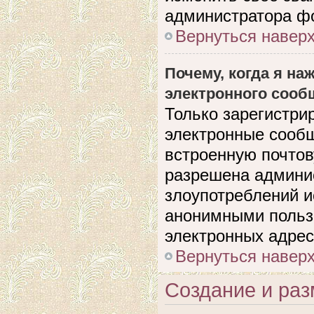
администратора ф
Вернуться навер
Почему, когда я н
электронного сооб
Только зарегистри
электронные сооб
встроенную почто
разрешена админи
злоупотреблений и
анонимными польз
электронных адрес
Вернуться навер
Создание и ра