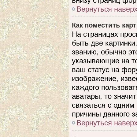
внизу страниц фор
Вернуться навер
Как поместить кар
На страницах прос
быть две картинки
званию, обычно это
указывающие на то
ваш статус на фор
изображение, изве
каждого пользоват
аватары, то значи
связаться с одним
причины данного з
Вернуться навер