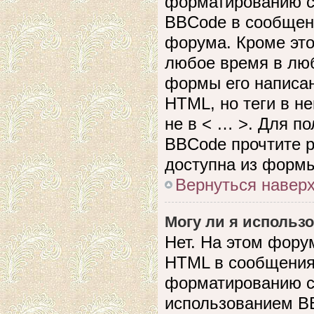
форматированию с
BBCode в сообщен
форума. Кроме это
любое время в лю
формы его написан
HTML, но теги в не
не в < … >. Для п
BBCode прочтите р
доступна из формы
Вернуться навер
Могу ли я использ
Нет. На этом фору
HTML в сообщения
форматированию с
использованием B