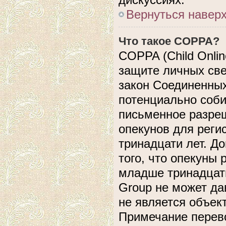
Вернуться навер
Что такое COPPA?
COPPA (Child Online
защите личных свед
закон Соединенных
потенциально соб
письменное разреш
опекунов для реги
тринадцати лет. Д
того, что опекуны
младше тринадцати
Group не может да
не является объек
Примечание перево