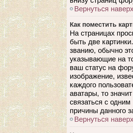
внизу страниц фор
Вернуться навер
Как поместить кар
На страницах прос
быть две картинки
званию, обычно это
указывающие на то
ваш статус на фор
изображение, изве
каждого пользоват
аватары, то значи
связаться с одним
причины данного з
Вернуться навер