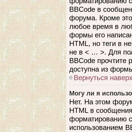
форматированию с
BBCode в сообщен
форума. Кроме это
любое время в лю
формы его написан
HTML, но теги в не
не в < … >. Для п
BBCode прочтите р
доступна из формы
Вернуться навер
Могу ли я использ
Нет. На этом фору
HTML в сообщения
форматированию с
использованием B