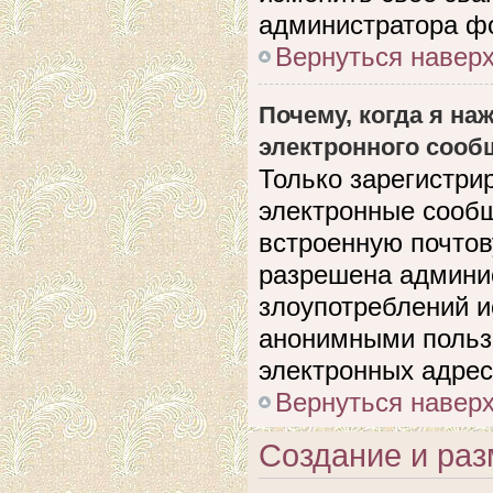
администратора ф
Вернуться навер
Почему, когда я н
электронного сооб
Только зарегистри
электронные сооб
встроенную почто
разрешена админи
злоупотреблений и
анонимными польз
электронных адрес
Вернуться навер
Создание и ра