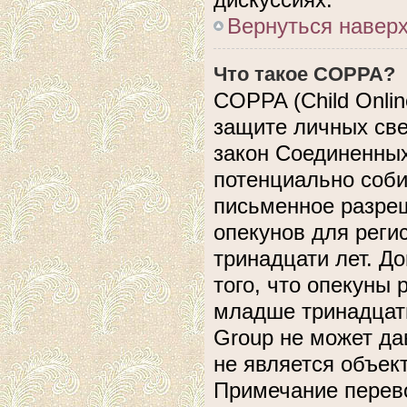
Вернуться навер
Что такое COPPA?
COPPA (Child Online
защите личных свед
закон Соединенных
потенциально соб
письменное разреш
опекунов для реги
тринадцати лет. Д
того, что опекуны
младше тринадцати
Group не может да
не является объек
Примечание перево