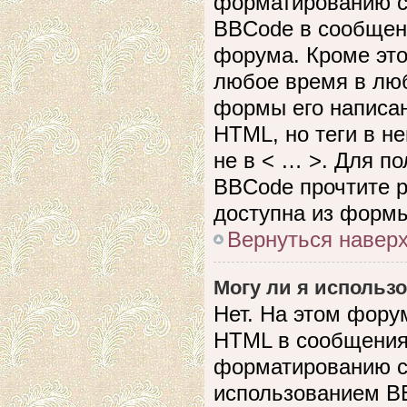
форматированию с
BBCode в сообщен
форума. Кроме это
любое время в лю
формы его написан
HTML, но теги в не
не в < … >. Для п
BBCode прочтите р
доступна из формы
Вернуться навер
Могу ли я использ
Нет. На этом фору
HTML в сообщения
форматированию с
использованием B