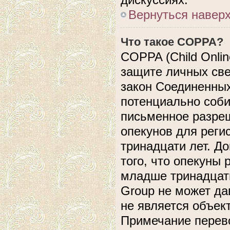
Вернуться навер
Что такое COPPA?
COPPA (Child Online
защите личных свед
закон Соединенных
потенциально соб
письменное разреш
опекунов для реги
тринадцати лет. Д
того, что опекуны
младше тринадцати
Group не может да
не является объек
Примечание перево