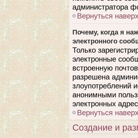
администратора ф
Вернуться навер
Почему, когда я н
электронного сооб
Только зарегистри
электронные сооб
встроенную почто
разрешена админи
злоупотреблений и
анонимными польз
электронных адрес
Вернуться навер
Создание и ра