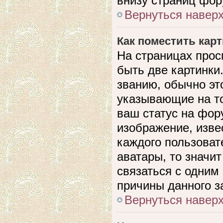
внизу страниц фор
Вернуться навер
Как поместить кар
На страницах прос
быть две картинки
званию, обычно это
указывающие на то
ваш статус на фор
изображение, изве
каждого пользоват
аватары, то значи
связаться с одним
причины данного з
Вернуться навер