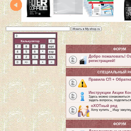
Калькулятор
ФОРУМ
Добро пожаловать! О
регистрацией!
СПЕЦИАЛЬНЫЙ Р
Правила СП + Обратн
Инструкции Акции Ко
Здесь можно ознакомиться 
задать вопросы, поделитьс
оХОТный ряд
Хочу купить _ Ищу закупк
ФОРУМ