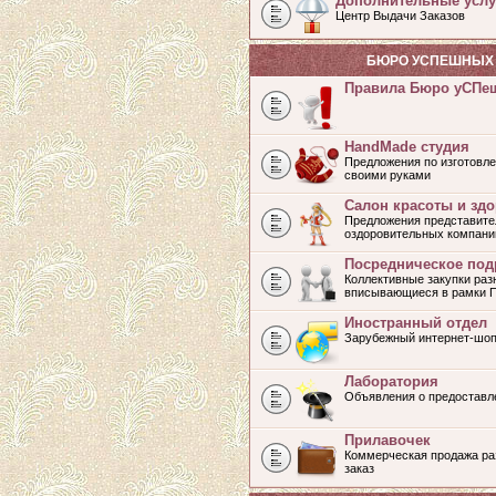
Дополнительные услу
Центр Выдачи Заказов
БЮРО УСПЕШНЫХ 
Правила Бюро уСПе
HandMade студия
Предложения по изготовле
своими руками
Салон красоты и зд
Предложения представите
оздоровительных компани
Посредническое под
Коллективные закупки раз
вписывающиеся в рамки 
Иностранный отдел
Зарубежный интернет-шоп
Лаборатория
Объявления о предоставл
Прилавочек
Коммерческая продажа раз
заказ