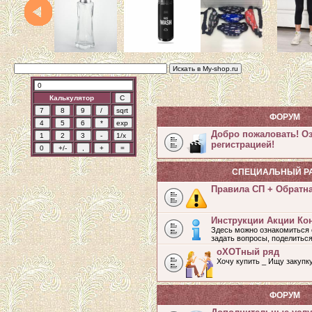
Калькулятор
ФОРУМ
Добро пожаловать! О
регистрацией!
СПЕЦИАЛЬНЫЙ Р
Правила СП + Обратн
Инструкции Акции Ко
Здесь можно ознакомиться 
задать вопросы, поделитьс
оХОТный ряд
Хочу купить _ Ищу закупк
ФОРУМ