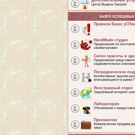
Дополнительные услу
Центр Выдачи Заказов
БЮРО УСПЕШНЫХ 
Правила Бюро уСПе
HandMade студия
Предложения по изготовле
своими руками
Салон красоты и зд
Предложения представите
оздоровительных компани
Посредническое под
Коллективные закупки раз
вписывающиеся в рамки 
Иностранный отдел
Зарубежный интернет-шоп
Лаборатория
Объявления о предоставл
Прилавочек
Коммерческая продажа раз
заказ