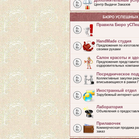
Дополнительные услу
Центр Выдачи Заказов
БЮРО УСПЕШНЫХ 
Правила Бюро уСПе
HandMade студия
Предложения по изготовле
своими руками
Салон красоты и зд
Предложения представите
оздоровительных компани
Посредническое под
Коллективные закупки раз
вписывающиеся в рамки 
Иностранный отдел
Зарубежный интернет-шоп
Лаборатория
Объявления о предоставл
Прилавочек
Коммерческая продажа раз
заказ