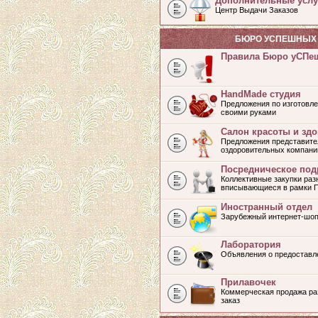
Дополнительные услу
Центр Выдачи Заказов
БЮРО УСПЕШНЫХ 
Правила Бюро уСПе
HandMade студия
Предложения по изготовле
своими руками
Салон красоты и зд
Предложения представите
оздоровительных компани
Посредническое под
Коллективные закупки раз
вписывающиеся в рамки 
Иностранный отдел
Зарубежный интернет-шоп
Лаборатория
Объявления о предоставл
Прилавочек
Коммерческая продажа раз
заказ