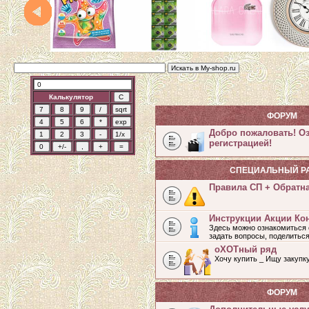
Калькулятор
ФОРУМ
Добро пожаловать! О
регистрацией!
СПЕЦИАЛЬНЫЙ Р
Правила СП + Обратн
Инструкции Акции Ко
Здесь можно ознакомиться 
задать вопросы, поделитьс
оХОТный ряд
Хочу купить _ Ищу закупк
ФОРУМ