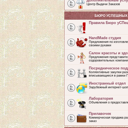
Дополнительные услу
Центр Выдачи Заказов
БЮРО УСПЕШНЫХ 
Правила Бюро уСПе
HandMade студия
Предложения по изготовле
своими руками
Салон красоты и зд
Предложения представите
оздоровительных компани
Посредническое под
Коллективные закупки раз
вписывающиеся в рамки 
Иностранный отдел
Зарубежный интернет-шоп
Лаборатория
Объявления о предоставл
Прилавочек
Коммерческая продажа раз
заказ