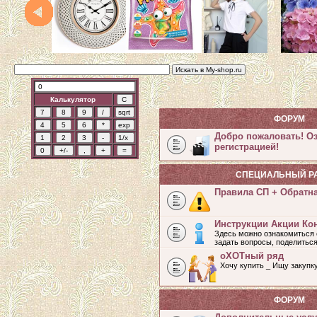
Калькулятор
ФОРУМ
Добро пожаловать! О
регистрацией!
СПЕЦИАЛЬНЫЙ Р
Правила СП + Обратн
Инструкции Акции Ко
Здесь можно ознакомиться 
задать вопросы, поделитьс
оХОТный ряд
Хочу купить _ Ищу закупк
ФОРУМ