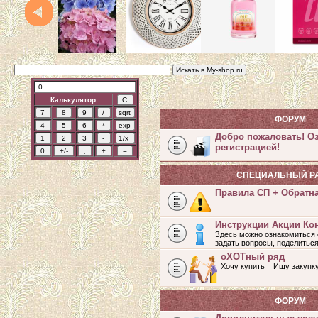
Калькулятор
ФОРУМ
Добро пожаловать! О
регистрацией!
СПЕЦИАЛЬНЫЙ Р
Правила СП + Обратн
Инструкции Акции Ко
Здесь можно ознакомиться 
задать вопросы, поделитьс
оХОТный ряд
Хочу купить _ Ищу закупк
ФОРУМ