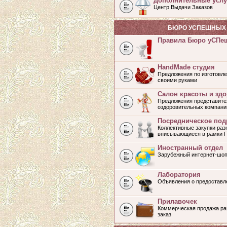
Дополнительные услу
Центр Выдачи Заказов
БЮРО УСПЕШНЫХ 
Правила Бюро уСПе
HandMade студия
Предложения по изготовле
своими руками
Салон красоты и зд
Предложения представите
оздоровительных компани
Посредническое под
Коллективные закупки раз
вписывающиеся в рамки 
Иностранный отдел
Зарубежный интернет-шоп
Лаборатория
Объявления о предоставл
Прилавочек
Коммерческая продажа раз
заказ