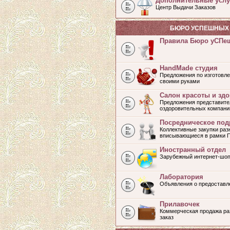
Дополнительные услу
Центр Выдачи Заказов
БЮРО УСПЕШНЫХ 
Правила Бюро уСПе
HandMade студия
Предложения по изготовле
своими руками
Салон красоты и зд
Предложения представите
оздоровительных компани
Посредническое под
Коллективные закупки раз
вписывающиеся в рамки 
Иностранный отдел
Зарубежный интернет-шоп
Лаборатория
Объявления о предоставл
Прилавочек
Коммерческая продажа раз
заказ