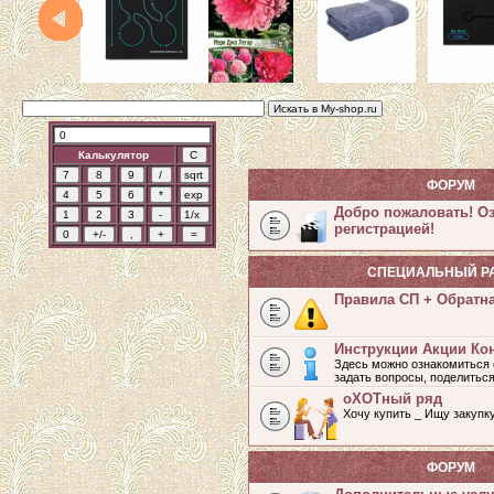
Калькулятор
ФОРУМ
Добро пожаловать! О
регистрацией!
СПЕЦИАЛЬНЫЙ Р
Правила СП + Обратн
Инструкции Акции Ко
Здесь можно ознакомиться 
задать вопросы, поделитьс
оХОТный ряд
Хочу купить _ Ищу закупк
ФОРУМ