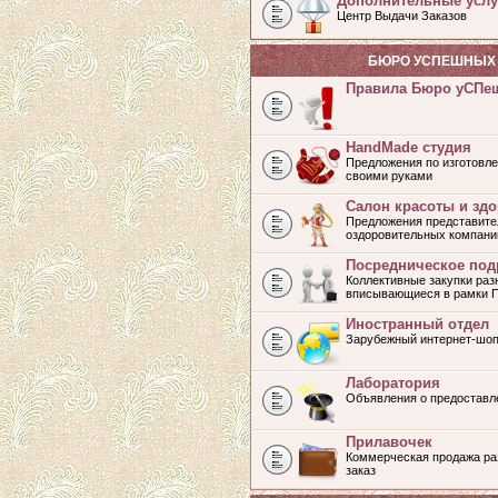
Дополнительные услу
Центр Выдачи Заказов
БЮРО УСПЕШНЫХ 
Правила Бюро уСПе
HandMade студия
Предложения по изготовле
своими руками
Салон красоты и зд
Предложения представите
оздоровительных компани
Посредническое под
Коллективные закупки раз
вписывающиеся в рамки 
Иностранный отдел
Зарубежный интернет-шоп
Лаборатория
Объявления о предоставл
Прилавочек
Коммерческая продажа раз
заказ