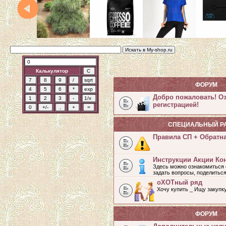
Калькулятор
ФОРУМ
Добро пожаловать! О
регистрацией!
СПЕЦИАЛЬНЫЙ Р
Правила СП + Обратн
Инструкции Акции Ко
Здесь можно ознакомиться 
задать вопросы, поделитьс
оХОТный ряд
Хочу купить _ Ищу закупк
ФОРУМ