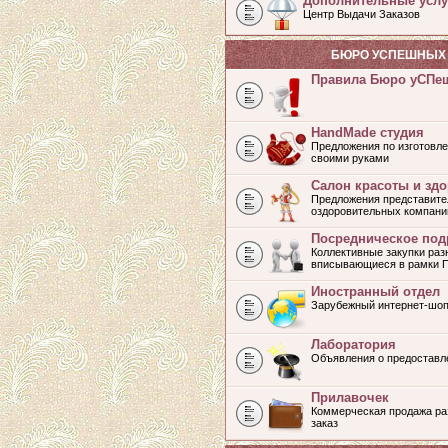
Дополнительные услу
Центр Выдачи Заказов
БЮРО УСПЕШНЫХ 
Правила Бюро уСПе
HandMade студия
Предложения по изготовле
своими руками
Салон красоты и зд
Предложения представите
оздоровительных компани
Посредническое под
Коллективные закупки раз
вписывающиеся в рамки 
Иностранный отдел
Зарубежный интернет-шоп
Лаборатория
Объявления о предоставл
Прилавочек
Коммерческая продажа раз
заказ