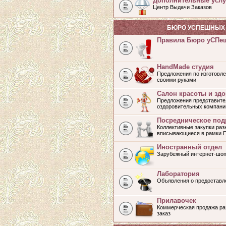
Дополнительные услу
Центр Выдачи Заказов
БЮРО УСПЕШНЫХ 
Правила Бюро уСПе
HandMade студия
Предложения по изготовле
своими руками
Салон красоты и зд
Предложения представите
оздоровительных компани
Посредническое под
Коллективные закупки раз
вписывающиеся в рамки 
Иностранный отдел
Зарубежный интернет-шоп
Лаборатория
Объявления о предоставл
Прилавочек
Коммерческая продажа раз
заказ