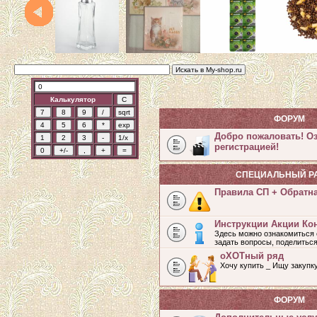
Калькулятор
ФОРУМ
Добро пожаловать! О
регистрацией!
СПЕЦИАЛЬНЫЙ Р
Правила СП + Обратн
Инструкции Акции Ко
Здесь можно ознакомиться 
задать вопросы, поделитьс
оХОТный ряд
Хочу купить _ Ищу закупк
ФОРУМ