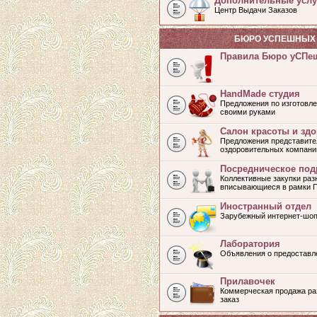
Дополнительные услу
Центр Выдачи Заказов
БЮРО УСПЕШНЫХ 
Правила Бюро уСПе
HandMade студия
Предложения по изготовле
своими руками
Салон красоты и зд
Предложения представите
оздоровительных компани
Посредническое под
Коллективные закупки раз
вписывающиеся в рамки 
Иностранный отдел
Зарубежный интернет-шоп
Лаборатория
Объявления о предоставл
Прилавочек
Коммерческая продажа раз
заказ