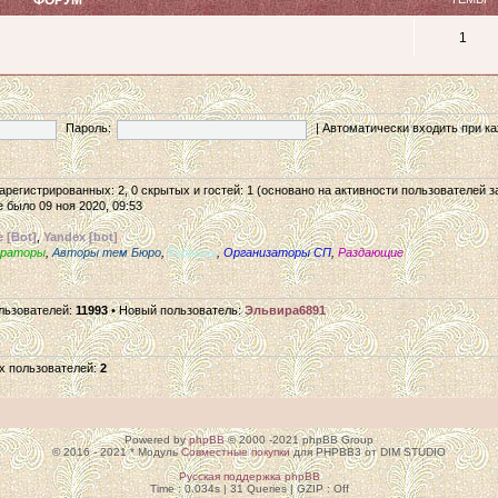
1
Пароль:
|
Автоматически входить при 
 зарегистрированных: 2, 0 скрытых и гостей: 1 (основано на активности пользователей 
 было 09 ноя 2020, 09:53
 [Bot]
,
Yandex [bot]
ераторы
,
Авторы тем Бюро
,
Курьеры
,
Организаторы СП
,
Раздающие
льзователей:
11993
• Новый пользователь:
Эльвира6891
х пользователей:
2
Powered by
phpBB
© 2000 -2021 phpBB Group
© 2016 - 2021 * Модуль
Совместные покупки
для PHPBB3 от DIM STUDIO
Русская поддержка phpBB
Time : 0.034s | 31 Queries | GZIP : Off