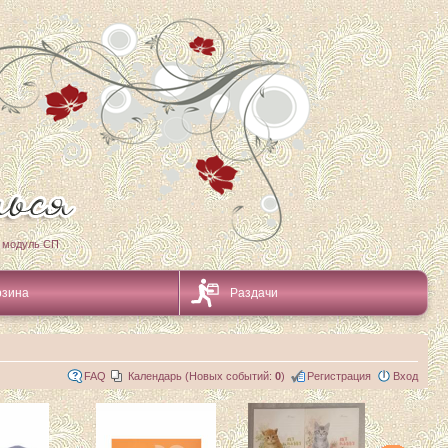
 модуль СП
рзина
Раздачи
FAQ
Календарь (Новых событий:
0
)
Регистрация
Вход