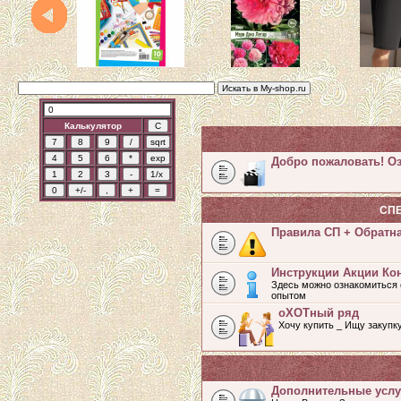
Калькулятор
Добро пожаловать! Оз
СП
Правила СП + Обратн
Инструкции Акции Ко
Здесь можно ознакомиться 
опытом
оХОТный ряд
Хочу купить _ Ищу закупк
Дополнительные услу