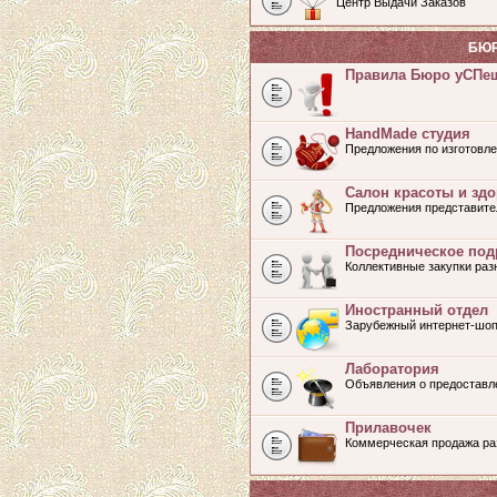
Центр Выдачи Заказов
БЮР
Правила Бюро уСПе
HandMade студия
Предложения по изготовле
Салон красоты и зд
Предложения представите
Посредническое под
Коллективные закупки ра
Иностранный отдел
Зарубежный интернет-шоп
Лаборатория
Объявления о предоставл
Прилавочек
Коммерческая продажа раз