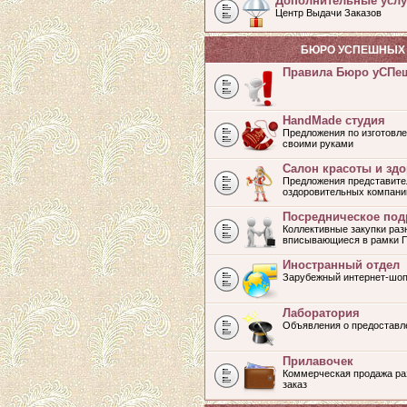
Дополнительные услу
Центр Выдачи Заказов
БЮРО УСПЕШНЫХ 
Правила Бюро уСПе
HandMade студия
Предложения по изготовле
своими руками
Салон красоты и зд
Предложения представите
оздоровительных компани
Посредническое под
Коллективные закупки раз
вписывающиеся в рамки 
Иностранный отдел
Зарубежный интернет-шоп
Лаборатория
Объявления о предоставл
Прилавочек
Коммерческая продажа раз
заказ