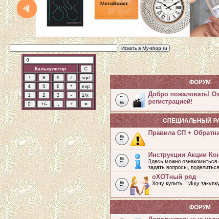
Калькулятор
ФОРУМ
Добро пожаловать! О
регистрацией!
СПЕЦИАЛЬНЫЙ Р
Правила СП + Обратн
Инструкции Акции Ко
Здесь можно ознакомиться 
задать вопросы, поделитьс
оХОТный ряд
Хочу купить _ Ищу закупк
ФОРУМ