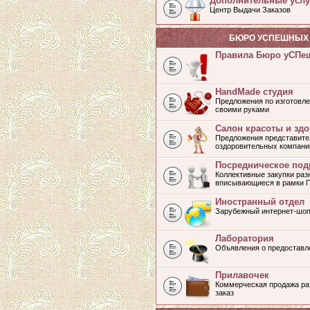
Дополнительные услу
Центр Выдачи Заказов
БЮРО УСПЕШНЫХ 
Правила Бюро уСПе
HandMade студия
Предложения по изготовле
своими руками
Салон красоты и зд
Предложения представите
оздоровительных компани
Посредническое под
Коллективные закупки раз
вписывающиеся в рамки 
Иностранный отдел
Зарубежный интернет-шоп
Лаборатория
Объявления о предоставл
Прилавочек
Коммерческая продажа раз
заказ