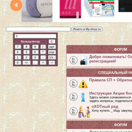
Калькулятор
ФОРУМ
Добро пожаловать! О
регистрацией!
СПЕЦИАЛЬНЫЙ Р
Правила СП + Обратн
Инструкции Акции Ко
Здесь можно ознакомиться 
задать вопросы, поделитьс
оХОТный ряд
Хочу купить _ Ищу закупк
ФОРУМ