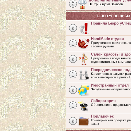
Дополнительные услу
Центр Выдачи Заказов
БЮРО УСПЕШНЫХ 
Правила Бюро уСПе
HandMade студия
Предложения по изготовле
своими руками
Салон красоты и зд
Предложения представите
оздоровительных компани
Посредническое под
Коллективные закупки раз
вписывающиеся в рамки 
Иностранный отдел
Зарубежный интернет-шоп
Лаборатория
Объявления о предоставл
Прилавочек
Коммерческая продажа раз
заказ