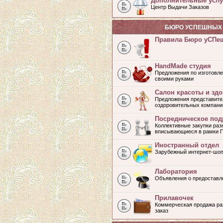
Дополнительные услу
Центр Выдачи Заказов
БЮРО УСПЕШНЫХ 
Правила Бюро уСПе
HandMade студия
Предложения по изготовле
своими руками
Салон красоты и зд
Предложения представите
оздоровительных компани
Посредническое под
Коллективные закупки раз
вписывающиеся в рамки 
Иностранный отдел
Зарубежный интернет-шоп
Лаборатория
Объявления о предоставл
Прилавочек
Коммерческая продажа раз
заказ