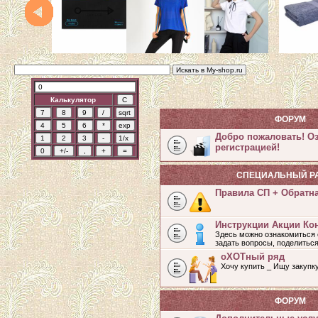
Калькулятор
ФОРУМ
Добро пожаловать! О
регистрацией!
СПЕЦИАЛЬНЫЙ Р
Правила СП + Обратн
Инструкции Акции Ко
Здесь можно ознакомиться 
задать вопросы, поделитьс
оХОТный ряд
Хочу купить _ Ищу закупк
ФОРУМ